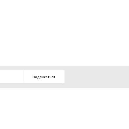
Подписаться
8-903-9-888-555
елей:
ru
ТЕЛЕФОН В КРАСНОЯРСКЕ
8-800-770-72-34