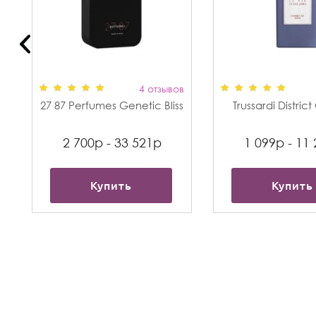
в
4 отзывов
27 87 Perfumes Genetic Bliss
Trussardi Distric
2 700р - 33 521р
1 099р - 11
Купить
Купить