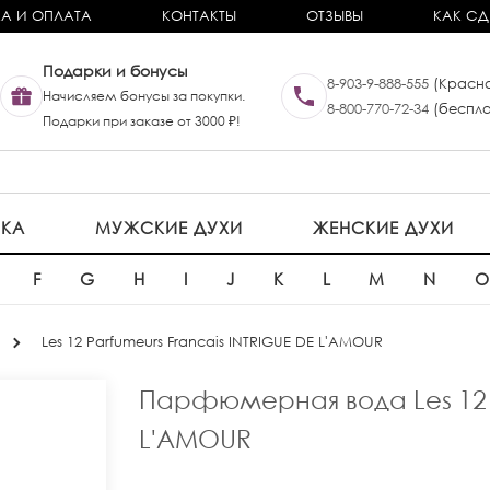
А И ОПЛАТА
КОНТАКТЫ
ОТЗЫВЫ
КАК СД
Подарки и бонусы
8-903-9-888-555
(Красно
Начисляем бонусы за покупки.
8-800-770-72-34
(беспла
Подарки при заказе от 3000 ₽!
ИКА
МУЖСКИЕ ДУХИ
ЖЕНСКИЕ ДУХИ
F
G
H
I
J
K
L
M
N
Les 12 Parfumeurs Francais INTRIGUE DE L'AMOUR
Парфюмерная вода Les 12 P
L'AMOUR