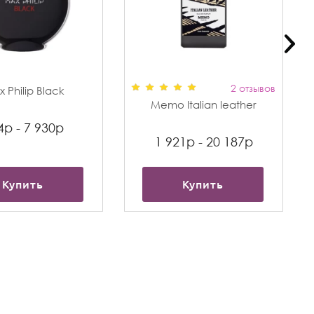
2 отзывов
 Philip Black
Memo Italian leather
4р - 7 930р
1 921р - 20 187р
Купить
Купить