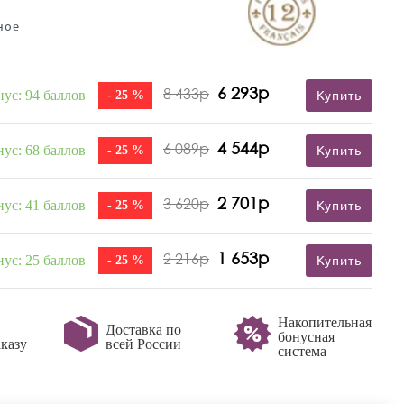
ное
6 293р
8 433р
нус: 94 баллов
- 25 %
Купить
4 544р
6 089р
нус: 68 баллов
- 25 %
Купить
2 701р
3 620р
нус: 41 баллов
- 25 %
Купить
1 653р
2 216р
нус: 25 баллов
- 25 %
Купить
Накопительная
Доставка по
бонусная
казу
всей России
система