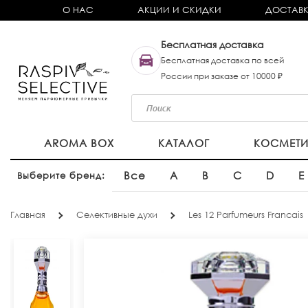
О НАС
АКЦИИ И СКИДКИ
ДОСТАВК
Бесплатная доставка
Бесплатная доставка по всей
России при заказе от 10000 ₽
AROMA BOX
КАТАЛОГ
КОСМЕТ
Все
A
B
C
D
E
Выберите бренд:
Главная
Селективные духи
Les 12 Parfumeurs Francais