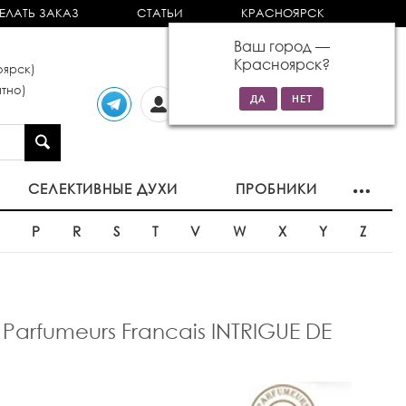
ЕЛАТЬ ЗАКАЗ
СТАТЬИ
КРАСНОЯРСК
Ваш город —
Красноярск
?
ярск)
тно)
Личный
0 товаров
кабинет
на сумму 0р
СЕЛЕКТИВНЫЕ ДУХИ
ПРОБНИКИ
O
P
R
S
T
V
W
X
Y
Z
arfumeurs Francais INTRIGUE DE