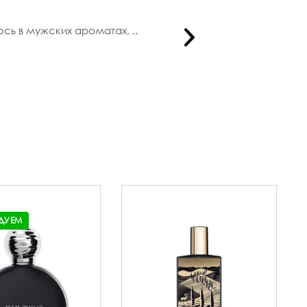
сь в мужских ароматах, ..
Здравствуй
ДУЕМ