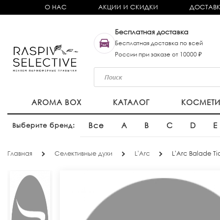
О НАС
АКЦИИ И СКИДКИ
ДОСТАВК
Бесплатная доставка
Бесплатная доставка по всей
России при заказе от 10000 ₽
AROMA BOX
КАТАЛОГ
КОСМЕТ
Все
A
B
C
D
E
Выберите бренд:
Главная
Селективные духи
L'Arc
L'Arc Balade Ti