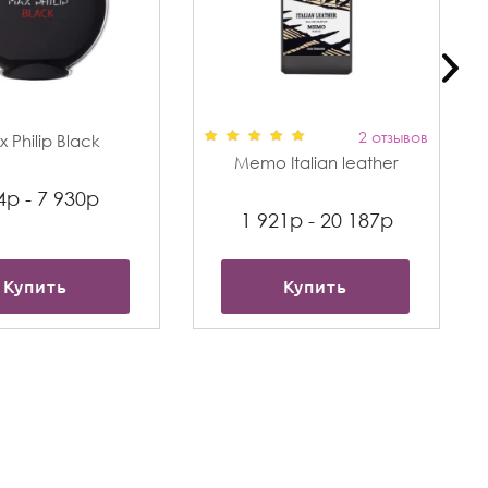
2 отзывов
 Philip Black
Memo Italian leather
4р - 7 930р
1 921р - 20 187р
Купить
Купить