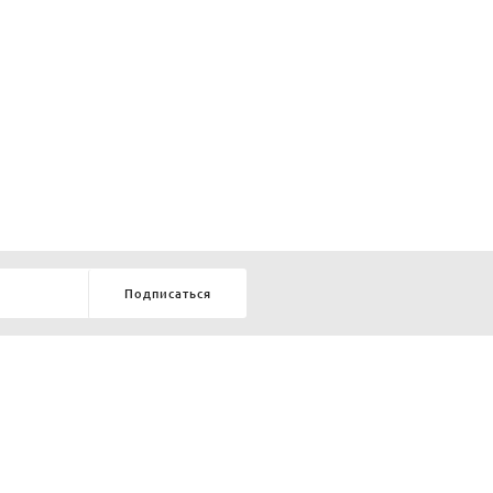
Подписаться
8-903-9-888-555
елей:
ru
ТЕЛЕФОН В КРАСНОЯРСКЕ
8-800-770-72-34