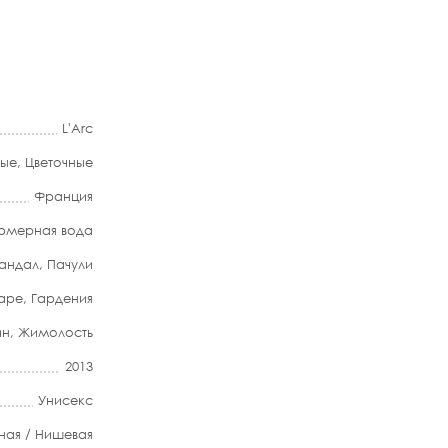
L'Arc
ные
,
Цветочные
Франция
мерная вода
андал
,
Пачули
аре
,
Гардения
ин
,
Жимолость
2013
Унисекс
ная / Нишевая