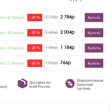
2 784р
3 730р
нус: 42 баллов
- 25 %
Купить
2 004р
2 686р
нус: 30 баллов
- 25 %
Купить
1 184р
1 586р
нус: 18 баллов
- 25 %
Купить
766р
1 026р
нус: 11 баллов
- 25 %
Купить
Накопительная
Доставка по
бонусная
казу
всей России
система