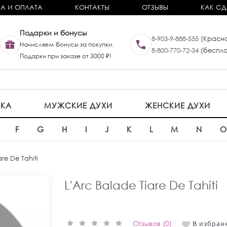
А И ОПЛАТА
КОНТАКТЫ
ОТЗЫВЫ
КАК СД
Подарки и бонусы
8-903-9-888-555
(Красно
Начисляем бонусы за покупки.
8-800-770-72-34
(беспла
Подарки при заказе от 3000 ₽!
ИКА
МУЖСКИЕ ДУХИ
ЖЕНСКИЕ ДУХИ
F
G
H
I
J
K
L
M
N
are De Tahiti
L'Arc Balade Tiare De Tahiti
Отзывов (0)
В избран