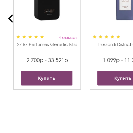
в
4 отзывов
27 87 Perfumes Genetic Bliss
Trussardi Distric
2 700р - 33 521р
1 099р - 11
Купить
Купить