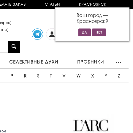
ЕЛАТЬ ЗАКАЗ
СТАТЬИ
КРАСНОЯРСК
Ваш город —
Красноярск
?
ярск)
тно)
Личный
0 товаров
кабинет
на сумму 0р
СЕЛЕКТИВНЫЕ ДУХИ
ПРОБНИКИ
O
P
R
S
T
V
W
X
Y
Z
ное