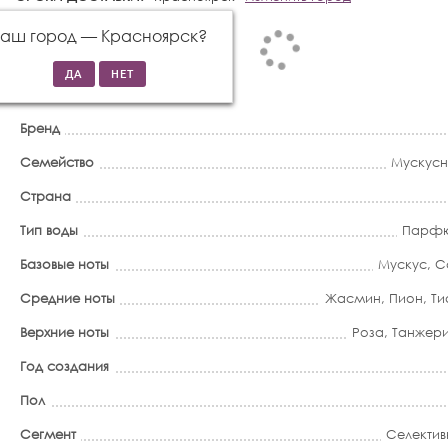
Ваш город —
Красноярск
?
Бренд
Семейство
Мускус
Страна
Тип воды
Парфю
Базовые ноты
Мускус
,
С
Средние ноты
Жасмин
,
Пион
,
Ти
Верхние ноты
Роза
,
Танжер
Год создания
Пол
Сегмент
Селектив