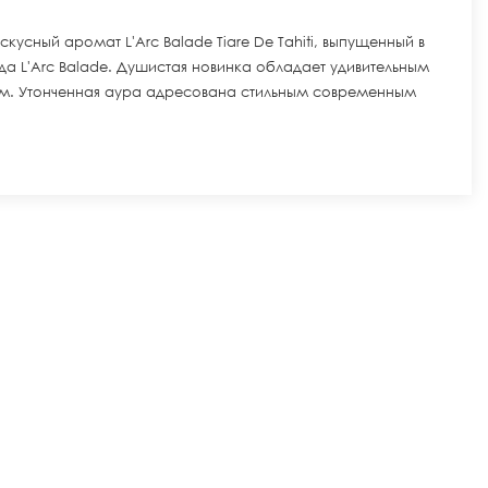
усный аромат L'Arc Balade Tiare De Tahiti, выпущенный в
енда L'Arc Balade. Душистая новинка обладает удивительным
м. Утонченная аура адресована стильным современным