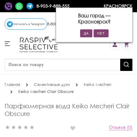
8-903-9-888-555
КРАСНОЯРСК
Ваш город —
Красноярск
?
8-800-770-72-34
(бесплатно)
Написать в Telegram
Главная
Селективные духи
Keiko Mecheri
Keiko Mecheri Clair Obscure
Парфюмерная вода Keiko Mecheri Clair
Obscure
Отзывов (0)