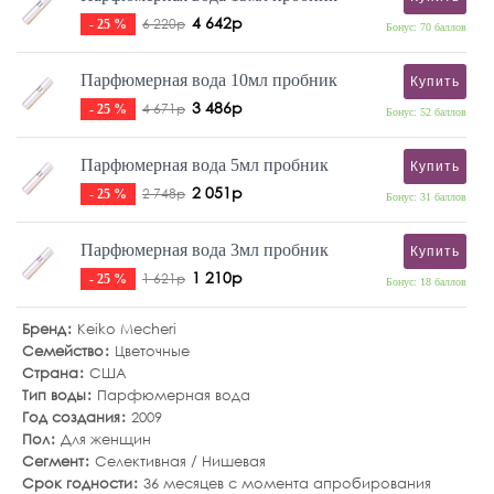
4 642р
6 220р
- 25 %
Бонус: 70 баллов
Парфюмерная вода 10мл пробник
Купить
3 486р
4 671р
- 25 %
Бонус: 52 баллов
Парфюмерная вода 5мл пробник
Купить
2 051р
2 748р
- 25 %
Бонус: 31 баллов
Парфюмерная вода 3мл пробник
Купить
1 210р
1 621р
- 25 %
Бонус: 18 баллов
Бренд
Keiko Mecheri
Семейство
Цветочные
Страна
США
Тип воды
Парфюмерная вода
Год создания
2009
Пол
Для женщин
Сегмент
Селективная / Нишевая
Срок годности
36 месяцев с момента апробирования