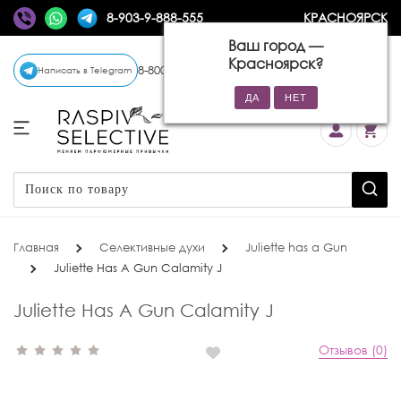
8-903-9-888-555
КРАСНОЯРСК
Ваш город —
Красноярск
?
8-800-770-72-34
(бесплатно)
Написать в Telegram
Главная
Селективные духи
Juliette has a Gun
Juliette Has A Gun Calamity J
Juliette Has A Gun Calamity J
Отзывов (0)