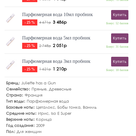
Парфюмерная вода 10мл пробник
Купить
3 486р
4 671р
- 25 %
Бонус: 52 баллов
Парфюмерная вода 5мл пробник
Купить
2 051р
2 748р
- 25 %
Бонус: 31 баллов
Парфюмерная вода 3мл пробник
Купить
1 210р
1 621р
- 25 %
Бонус: 18 баллов
Бренд
Juliette has a Gun
Семейство
Пряные
,
Древесные
Страна
Франция
Тип воды
Парфюмерная вода
Базовые ноты
Цеталокс
,
Бобы тонка
,
Ваниль
Средние ноты
Ирис
,
Iso E Super
Верхние ноты
Корица
Год создания
2009
Пол
Для женщин