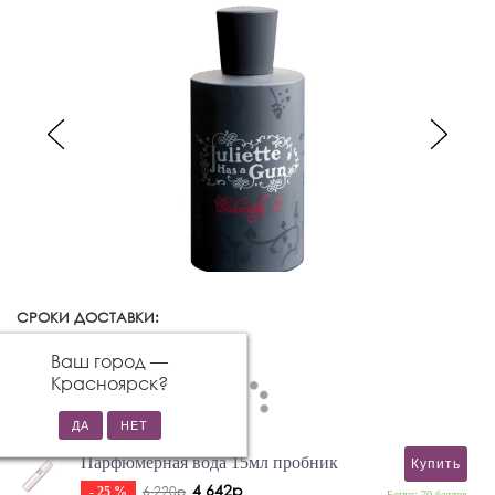
СРОКИ ДОСТАВКИ:
Красноярск
Изменить город
Ваш город —
Красноярск
?
Парфюмерная вода 15мл пробник
Купить
4 642р
6 220р
- 25 %
Бонус: 70 баллов