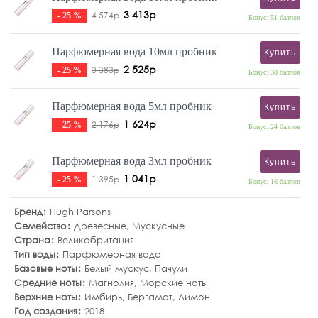
3 413р
4 574р
- 25 %
Бонус: 51 баллов
Парфюмерная вода 10мл пробник
Купить
2 525р
3 383р
- 25 %
Бонус: 38 баллов
Парфюмерная вода 5мл пробник
Купить
1 624р
2 176р
- 25 %
Бонус: 24 баллов
Парфюмерная вода 3мл пробник
Купить
1 041р
1 395р
- 25 %
Бонус: 16 баллов
Бренд
Hugh Parsons
Семейство
Древесные
,
Мускусные
Страна
Великобритания
Тип воды
Парфюмерная вода
Базовые ноты
Белый мускус
,
Пачули
Средние ноты
Магнолия
,
Морские ноты
Верхние ноты
Имбирь
,
Бергамот
,
Лимон
Год создания
2018