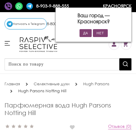
8-903-9-888-555
КРАСНОЯРСК
Ваш город —
Красноярск
?
8-800-770-72-34
(бесплатно)
Написать в Telegram
Главная
Селективные духи
Hugh Parsons
Hugh Parsons Notting Hill
Парфюмерная вода Hugh Parsons
Notting Hill
Отзывов (0)