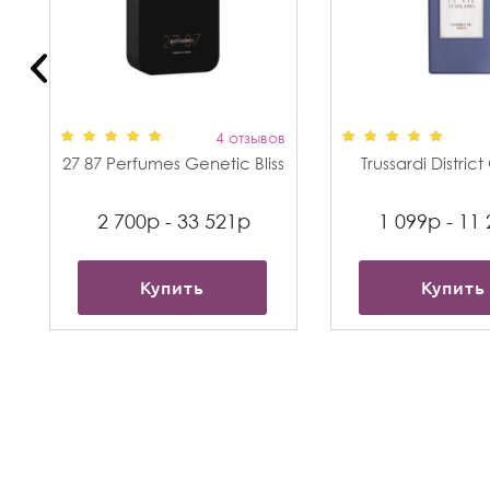
в
4 отзывов
27 87 Perfumes Genetic Bliss
Trussardi Distric
2 700р - 33 521р
1 099р - 11
Купить
Купить