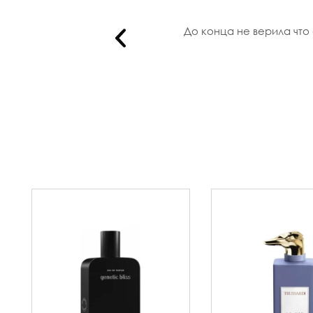
танты вс..
До конца не верила что