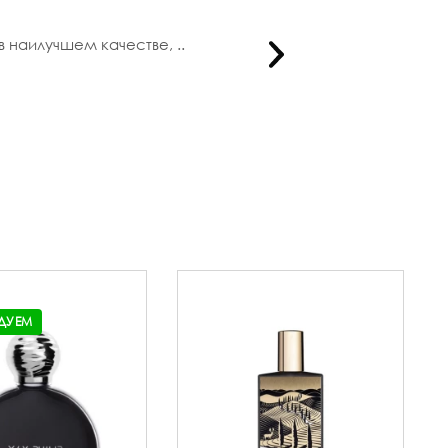
 наилучшем качестве, ..
Мне нрави
ДУЕМ