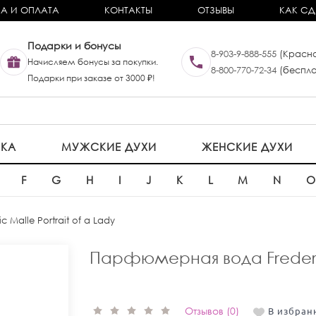
А И ОПЛАТА
КОНТАКТЫ
ОТЗЫВЫ
КАК СД
Подарки и бонусы
8-903-9-888-555
(Красно
Начисляем бонусы за покупки.
8-800-770-72-34
(беспла
Подарки при заказе от 3000 ₽!
ИКА
МУЖСКИЕ ДУХИ
ЖЕНСКИЕ ДУХИ
F
G
H
I
J
K
L
M
N
ic Malle Portrait of a Lady
Парфюмерная вода Frederic 
Отзывов (0)
В избран