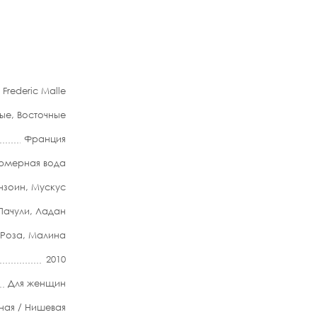
Frederic Malle
ые
,
Восточные
Франция
мерная вода
нзоин
,
Мускус
Пачули
,
Ладан
Роза
,
Малина
2010
Для женщин
ная / Нишевая