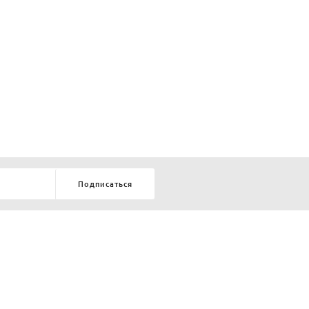
Подписаться
8-903-9-888-555
елей:
ru
ТЕЛЕФОН В КРАСНОЯРСКЕ
8-800-770-72-34