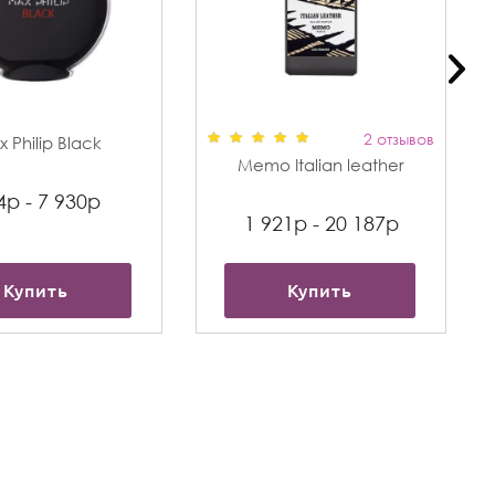
2 отзывов
 Philip Black
Memo Italian leather
4р - 7 930р
1 921р - 20 187р
Купить
Купить