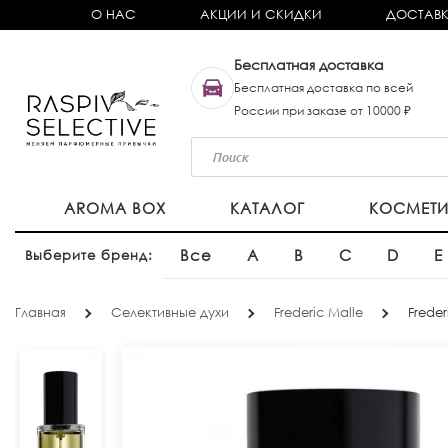
О НАС
АКЦИИ И СКИДКИ
ДОСТАВК
Бесплатная доставка
Бесплатная доставка по всей
России при заказе от 10000 ₽
AROMA BOX
КАТАЛОГ
КОСМЕТ
Все
A
B
C
D
E
Выберите бренд:
Главная
Селективные духи
Frederic Malle
Freder