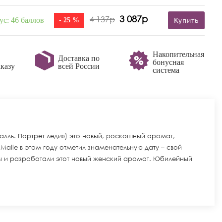
3 087р
4 137р
ус: 46 баллов
- 25 %
Купить
Накопительная
Доставка по
бонусная
казу
всей России
система
 Малль. Портрет леди») это новый, роскошный аромат,
 Malle в этом году отметил знаменательную дату – свой
оры и разработали этот новый женский аромат. Юбилейный