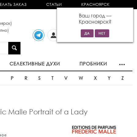
ЕЛАТЬ ЗАКАЗ
СТАТЬИ
КРАСНОЯРСК
Ваш город —
Красноярск
?
ярск)
тно)
Личный
0 товаров
кабинет
на сумму 0р
СЕЛЕКТИВНЫЕ ДУХИ
ПРОБНИКИ
O
P
R
S
T
V
W
X
Y
Z
Malle Portrait of a Lady
ное