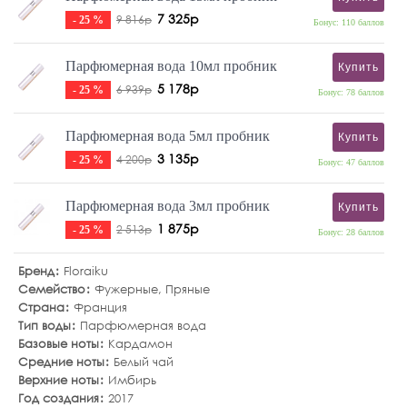
7 325р
9 816р
- 25 %
Бонус: 110 баллов
Парфюмерная вода 10мл пробник
Купить
5 178р
6 939р
- 25 %
Бонус: 78 баллов
Парфюмерная вода 5мл пробник
Купить
3 135р
4 200р
- 25 %
Бонус: 47 баллов
Парфюмерная вода 3мл пробник
Купить
1 875р
2 513р
- 25 %
Бонус: 28 баллов
Бренд
Floraiku
Семейство
Фужерные
,
Пряные
Страна
Франция
Тип воды
Парфюмерная вода
Базовые ноты
Кардамон
Средние ноты
Белый чай
Верхние ноты
Имбирь
Год создания
2017