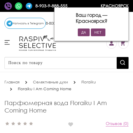
8-903-9-888-555
КРАСНОЯРСК
Ваш город —
Красноярск
?
8-800-770-72-34
(бесплатно)
Написать в Telegram
Главная
Селективные духи
Floraiku
Floraiku I Am Coming Home
Парфюмерная вода Floraiku I Am
Coming Home
Отзывов (0)