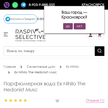
8-903-9-888-555
КРАСНОЯРСК
Ваш город —
Красноярск
?
8-800-770-72-34
(бесплатно)
Написать в Telegram
Главная
Селективные духи
Ex Nihilo
Ex Nihilo The Hedonist Musc
Парфюмерная вода Ex Nihilo The
Hedonist Musc
Отзывов (1)