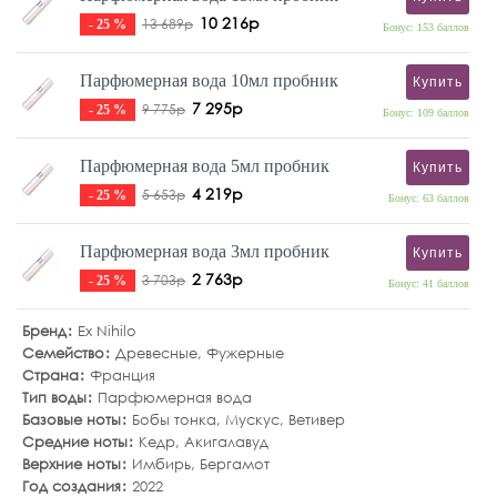
10 216р
13 689р
- 25 %
Бонус: 153 баллов
Парфюмерная вода 10мл пробник
Купить
7 295р
9 775р
- 25 %
Бонус: 109 баллов
Парфюмерная вода 5мл пробник
Купить
4 219р
5 653р
- 25 %
Бонус: 63 баллов
Парфюмерная вода 3мл пробник
Купить
2 763р
3 703р
- 25 %
Бонус: 41 баллов
Бренд
Ex Nihilo
Семейство
Древесные
,
Фужерные
Страна
Франция
Тип воды
Парфюмерная вода
Базовые ноты
Бобы тонка
,
Мускус
,
Ветивер
Средние ноты
Кедр
,
Акигалавуд
Верхние ноты
Имбирь
,
Бергамот
Год создания
2022