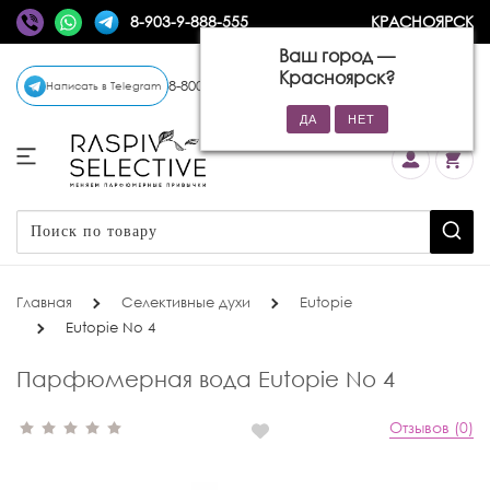
8-903-9-888-555
КРАСНОЯРСК
Ваш город —
Красноярск
?
8-800-770-72-34
(бесплатно)
Написать в Telegram
Главная
Селективные духи
Eutopie
Eutopie No 4
Парфюмерная вода Eutopie No 4
Отзывов (0)