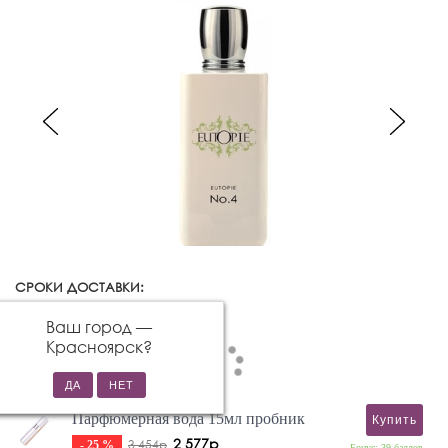
СРОКИ ДОСТАВКИ:
Красноярск
Изменить город
Ваш город —
Красноярск
?
Парфюмерная вода 15мл пробник
Купить
2 577р
3 454р
- 25 %
Бонус: 39 баллов