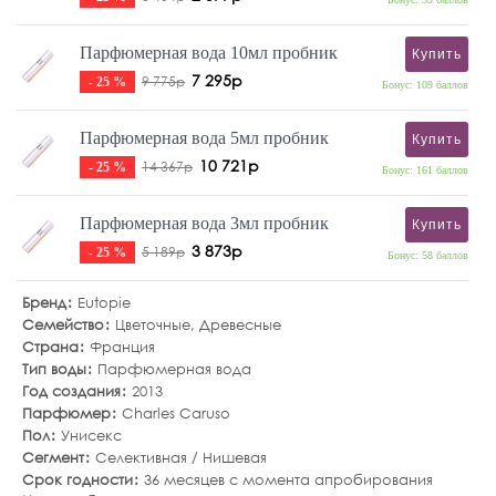
Парфюмерная вода 10мл пробник
Купить
7 295р
9 775р
- 25 %
Бонус: 109 баллов
Парфюмерная вода 5мл пробник
Купить
10 721р
14 367р
- 25 %
Бонус: 161 баллов
Парфюмерная вода 3мл пробник
Купить
3 873р
5 189р
- 25 %
Бонус: 58 баллов
Бренд
Eutopie
Семейство
Цветочные
,
Древесные
Страна
Франция
Тип воды
Парфюмерная вода
Год создания
2013
Парфюмер
Charles Caruso
Пол
Унисекс
Сегмент
Селективная / Нишевая
Срок годности
36 месяцев с момента апробирования