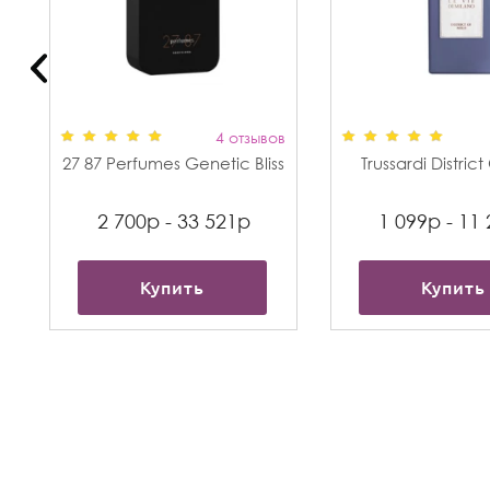
в
4 отзывов
27 87 Perfumes Genetic Bliss
Trussardi Distric
2 700р - 33 521р
1 099р - 11
Купить
Купить