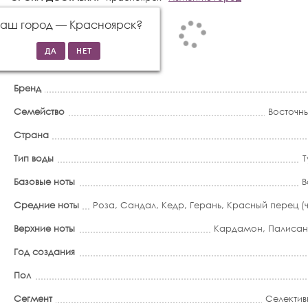
Ваш город —
Красноярск
?
Бренд
Семейство
Восточн
Страна
Тип воды
Т
Базовые ноты
В
Средние ноты
Роза
,
Сандал
,
Кедр
,
Герань
,
Красный перец (ч
Верхние ноты
Кардамон
,
Палиса
Год создания
Пол
Сегмент
Селектив