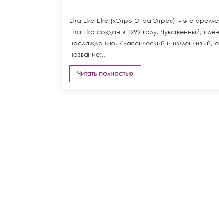
Etra Etro Etro («Этро Этра Этро») - это аро
Etra Etro создан в 1999 году. Чувственный, 
наслаждению. Классический и изменчивый, он
название:..
Читать полностью