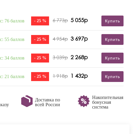
5 055р
6 773р
с: 76 баллов
- 25 %
Купить
3 697р
4 954р
с: 55 баллов
- 25 %
Купить
2 268р
3 039р
с: 34 баллов
- 25 %
Купить
1 432р
1 918р
с: 21 баллов
- 25 %
Купить
Накопительная
Доставка по
бонусная
казу
всей России
система