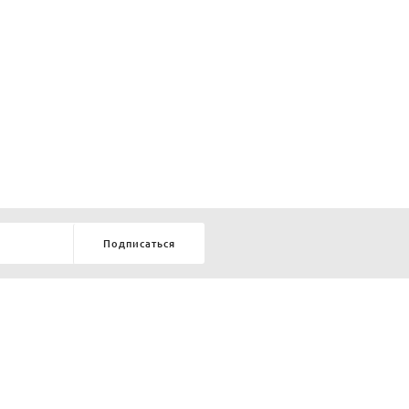
Подписаться
8-903-9-888-555
елей:
ru
ТЕЛЕФОН В КРАСНОЯРСКЕ
8-800-770-72-34