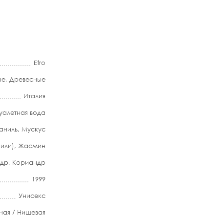
Etro
ые
,
Древесные
Италия
уалетная вода
аниль
,
Мускус
или)
,
Жасмин
ндр
,
Кориандр
1999
Унисекс
ная / Нишевая