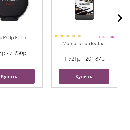
2 отзывов
 Philip Black
Memo Italian leather
4р - 7 930р
1 921р - 20 187р
Купить
Купить