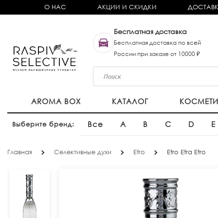
О НАС
АКЦИИ И СКИДКИ
ДОСТАВК
Бесплатная доставка
Бесплатная доставка по всей
России при заказе от 10000 ₽
AROMA BOX
КАТАЛОГ
КОСМЕТ
Все
A
B
C
D
E
Выберите бренд:
Главная
Селективные духи
Etro
Etro Etra Etro