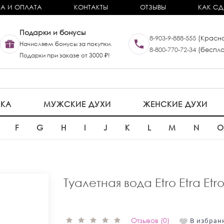
А И ОПЛАТА
КОНТАКТЫ
ОТЗЫВЫ
КАК СД
Подарки и бонусы
8-903-9-888-555
(Красно
Начисляем бонусы за покупки.
8-800-770-72-34
(беспла
Подарки при заказе от 3000 ₽!
ИКА
МУЖСКИЕ ДУХИ
ЖЕНСКИЕ ДУХИ
F
G
H
I
J
K
L
M
N
Туалетная вода Etro Etra Etr
Отзывов (0)
В избран