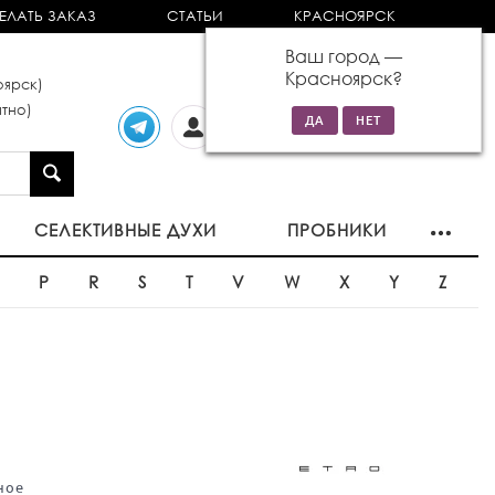
ЕЛАТЬ ЗАКАЗ
СТАТЬИ
КРАСНОЯРСК
Ваш город —
Красноярск
?
ярск)
тно)
Личный
0 товаров
кабинет
на сумму 0р
СЕЛЕКТИВНЫЕ ДУХИ
ПРОБНИКИ
O
P
R
S
T
V
W
X
Y
Z
o
ное