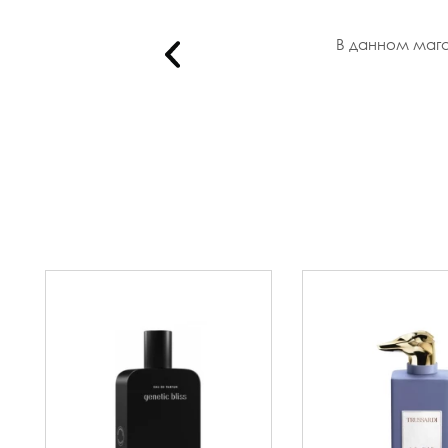
гие сез..
В данном мага