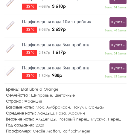
3 610р
4 837р
- 25 %
Бонус: 54 баллов
Парфюмерная вода 10мл пробник
Купить
2 639р
3 537р
- 25 %
Бонус: 40 баллов
Парфюмерная вода 5мл пробник
Купить
1 617р
2 167р
- 25 %
Бонус: 24 баллов
Парфюмерная вода 3мл пробник
Купить
988р
1 324р
- 25 %
Бонус: 15 баллов
Бренд
Etat Libre d`Orange
Семейство
Шипровые
,
Цветочные
Страна
Франция
Базовые ноты
Мох
,
Амброксан
,
Пачули
,
Сандал
Средние ноты
Ландыш
,
Роза
,
Жасмин
Верхние ноты
Альдегиды
,
Розовый перец
,
Мускус
,
Перец
Год создания
2020
Парфюмер
Cecile Matton, Ralf Schwieger