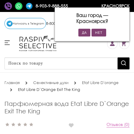
8-903-9-888-555
КРАСНОЯРСК
Ваш город —
Красноярск
?
8-800-770-72-34
(бесплатно)
Написать в Telegram
Главная
Селективные духи
Etat Libre D'orange
Etat Libre D`Orange Exit The King
Парфюмерная вода Etat Libre D`Orange
Exit The King
Отзывов (0)