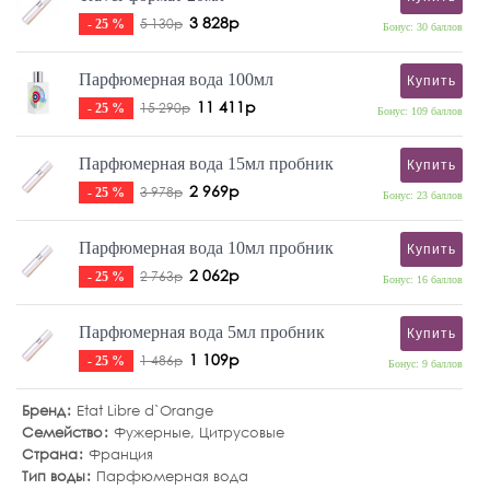
3 828р
5 130р
- 25 %
Бонус: 30 баллов
Парфюмерная вода 100мл
Купить
11 411р
15 290р
- 25 %
Бонус: 109 баллов
Парфюмерная вода 15мл пробник
Купить
2 969р
3 978р
- 25 %
Бонус: 23 баллов
Парфюмерная вода 10мл пробник
Купить
2 062р
2 763р
- 25 %
Бонус: 16 баллов
Парфюмерная вода 5мл пробник
Купить
1 109р
1 486р
- 25 %
Бонус: 9 баллов
Бренд
Etat Libre d`Orange
Семейство
Фужерные
,
Цитрусовые
Страна
Франция
Тип воды
Парфюмерная вода