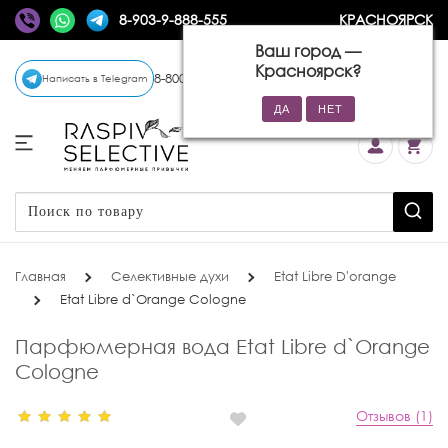
8-903-9-888-555
КРАСНОЯРСК
Ваш город —
Красноярск
?
8-800-770-72-34
(бесплатно)
Написать в Telegram
Главная
Селективные духи
Etat Libre D'orange
Etat Libre d`Orange Cologne
Парфюмерная вода Etat Libre d`Orange
Cologne
Отзывов (1)