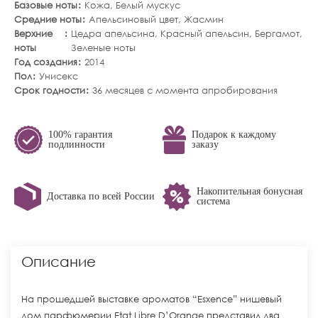
Базовые ноты
Кожа
,
Белый мускус
Средние ноты
Апельсиновый цвет
,
Жасмин
Верхние
Цедра апельсина
,
Красный апельсин
,
Бергамот
,
ноты
Зеленые ноты
Год создания
2014
Пол
Унисекс
Срок годности
36 месяцев с момента апробирования
100% гарантия
Подарок к каждому
подлинности
заказу
Накопительная бонусная
Доставка по всей России
система
Описание
На прошедшей выставке ароматов “Esxence” нишевый
дом парфюмерии Etat Libre D’Orange представил два