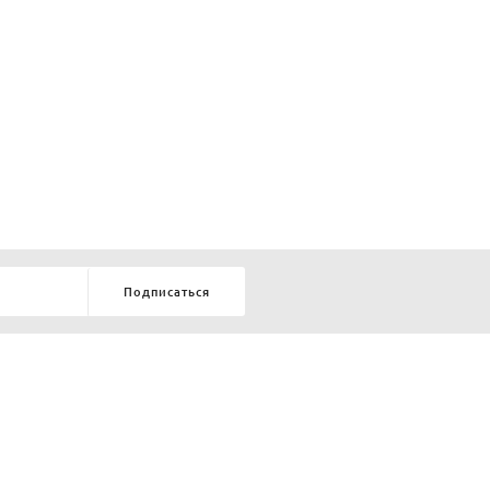
Подписаться
8-903-9-888-555
елей:
ru
ТЕЛЕФОН В КРАСНОЯРСКЕ
8-800-770-72-34