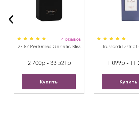
в
4 отзывов
27 87 Perfumes Genetic Bliss
Trussardi Distric
2 700р - 33 521р
1 099р - 11
Купить
Купить