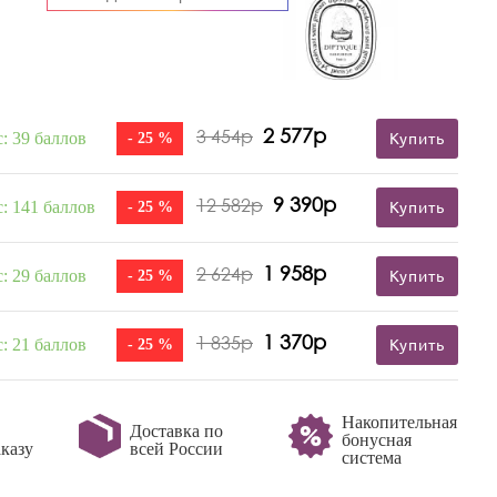
2 577р
3 454р
: 39 баллов
- 25 %
Купить
9 390р
12 582р
: 141 баллов
- 25 %
Купить
1 958р
2 624р
: 29 баллов
- 25 %
Купить
1 370р
1 835р
: 21 баллов
- 25 %
Купить
Накопительная
Доставка по
бонусная
казу
всей России
система