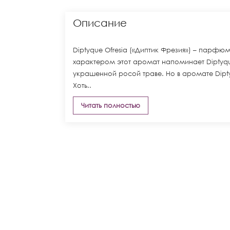
Описание
Diptyque Ofresia («Диптик Фрезия») – парфю
характером этот аромат напоминает Diptyqu
украшенной росой траве. Но в аромате Dipty
Хоть..
Читать полностью