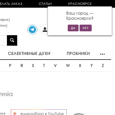
ЕЛАТЬ ЗАКАЗ
СТАТЬИ
КРАСНОЯРСК
Ваш город —
Красноярск
?
ярск)
тно)
Личный
0 товаров
кабинет
на сумму 0р
СЕЛЕКТИВНЫЕ ДУХИ
ПРОБНИКИ
O
P
R
S
T
V
W
X
Y
Z
resia
видеообзор в YouTube
ное