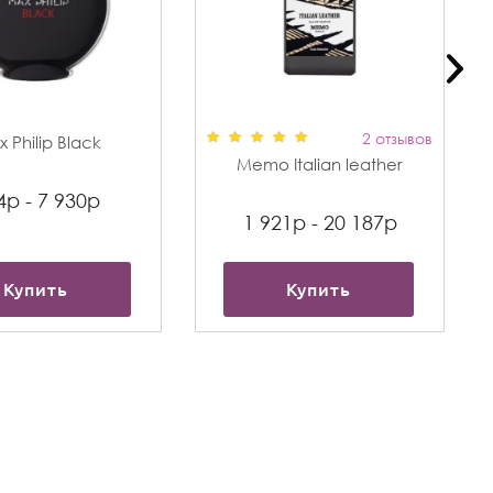
2 отзывов
 Philip Black
Memo Italian leather
4р - 7 930р
1 921р - 20 187р
Купить
Купить