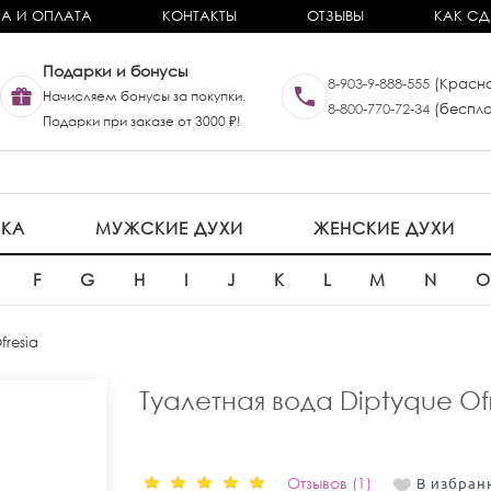
А И ОПЛАТА
КОНТАКТЫ
ОТЗЫВЫ
КАК СД
Подарки и бонусы
8-903-9-888-555
(Красно
Начисляем бонусы за покупки.
8-800-770-72-34
(беспла
Подарки при заказе от 3000 ₽!
ИКА
МУЖСКИЕ ДУХИ
ЖЕНСКИЕ ДУХИ
F
G
H
I
J
K
L
M
N
fresia
Туалетная вода Diptyque Of
Отзывов (1)
В избран