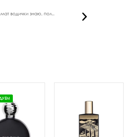
мат водички знаю, пол..
Уже неско
ДУЕМ