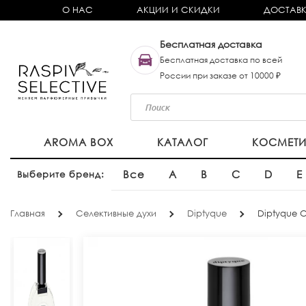
О НАС
АКЦИИ И СКИДКИ
ДОСТАВК
Бесплатная доставка
Бесплатная доставка по всей
России при заказе от 10000 ₽
AROMA BOX
КАТАЛОГ
КОСМЕТ
Все
A
B
C
D
E
Выберите бренд:
Главная
Селективные духи
Diptyque
Diptyque O