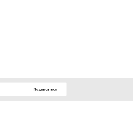
Подписаться
8-903-9-888-555
елей:
ru
ТЕЛЕФОН В КРАСНОЯРСКЕ