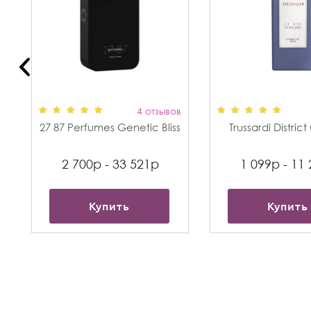
в
4 отзывов
27 87 Perfumes Genetic Bliss
Trussardi Distric
2 700р - 33 521р
1 099р - 11
Купить
Купить