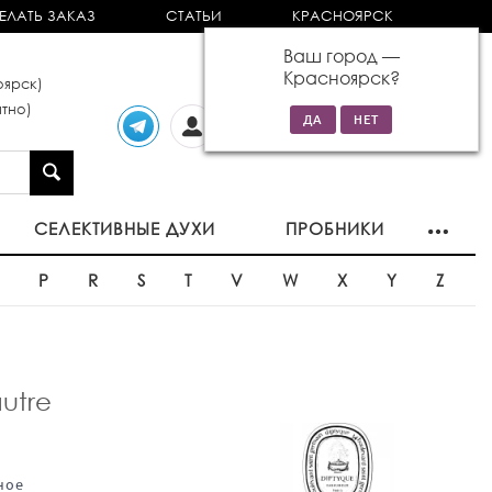
ЕЛАТЬ ЗАКАЗ
СТАТЬИ
КРАСНОЯРСК
Ваш город —
Красноярск
?
ярск)
тно)
Личный
0 товаров
кабинет
на сумму 0р
СЕЛЕКТИВНЫЕ ДУХИ
ПРОБНИКИ
O
P
R
S
T
V
W
X
Y
Z
utre
ное