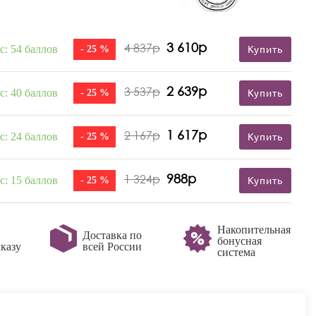
3 610р
4 837р
с: 54 баллов
- 25 %
Купить
2 639р
3 537р
с: 40 баллов
- 25 %
Купить
1 617р
2 167р
с: 24 баллов
- 25 %
Купить
988р
1 324р
с: 15 баллов
- 25 %
Купить
Накопительная
Доставка по
бонусная
казу
всей России
система