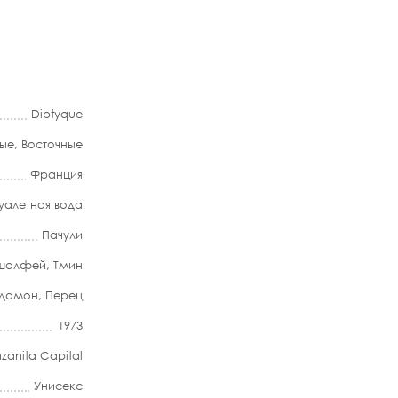
Diptyque
ые
,
Восточные
Франция
уалетная вода
Пачули
 шалфей
,
Тмин
дамон
,
Перец
1973
zanita Capital
Унисекс