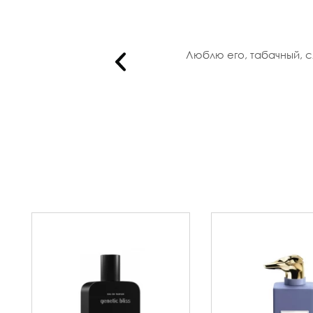
y In The..
Люблю его, табачный, с