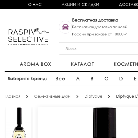
О НАС
АКЦИИ И СКИДКИ
ДОСТАВК
Бесплатная доставка
Бесплатная доставка по всей
России при заказе от 10000 ₽
AROMA BOX
КАТАЛОГ
КОСМЕТ
Все
A
B
C
D
E
Выберите бренд:
Главная
Селективные духи
Diptyque
Diptyque L