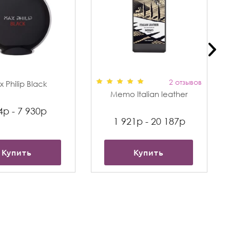
2 отзывов
 Philip Black
Memo Italian leather
4р - 7 930р
1 921р - 20 187р
Купить
Купить