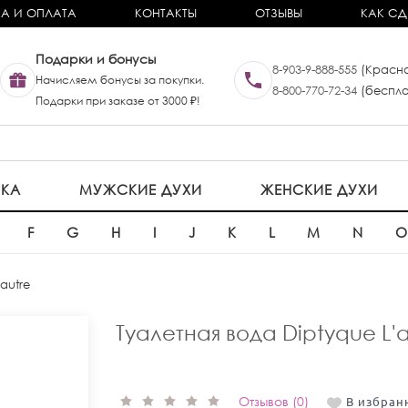
А И ОПЛАТА
КОНТАКТЫ
ОТЗЫВЫ
КАК СД
Подарки и бонусы
8-903-9-888-555
(Красно
Начисляем бонусы за покупки.
8-800-770-72-34
(беспла
Подарки при заказе от 3000 ₽!
ИКА
МУЖСКИЕ ДУХИ
ЖЕНСКИЕ ДУХИ
F
G
H
I
J
K
L
M
N
'autre
Туалетная вода Diptyque L'a
Отзывов (0)
В избран