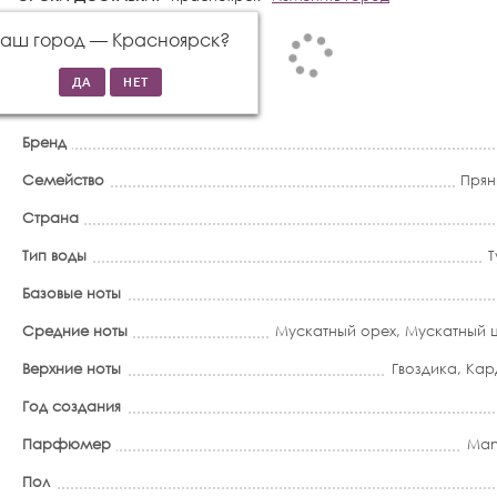
Ваш город —
Красноярск
?
Бренд
Семейство
Прян
Страна
Тип воды
Т
Базовые ноты
Средние ноты
Мускатный орех
,
Мускатный
Верхние ноты
Гвоздика
,
Кар
Год создания
Парфюмер
Man
Пол