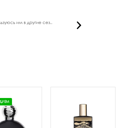
зуюсь им в другие сез..
К
ДУЕМ