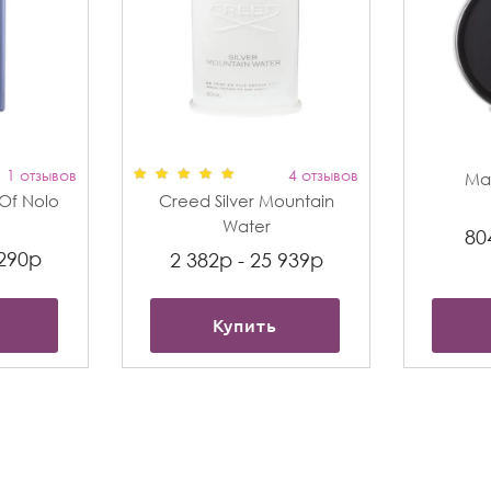
1 отзывов
4 отзывов
Max
t Of Nolo
Creed Silver Mountain
Water
80
 290р
2 382р - 25 939р
Купить