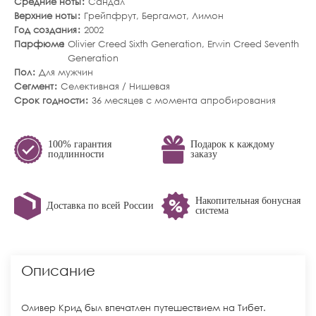
Средние ноты
Сандал
Верхние ноты
Грейпфрут
,
Бергамот
,
Лимон
Год создания
2002
Парфюмер
Olivier Creed Sixth Generation, Erwin Creed Seventh
Generation
Пол
Для мужчин
Сегмент
Селективная / Нишевая
Срок годности
36 месяцев с момента апробирования
100% гарантия
Подарок к каждому
подлинности
заказу
Накопительная бонусная
Доставка по всей России
система
Описание
Оливер Крид был впечатлен путешествием на Тибет.