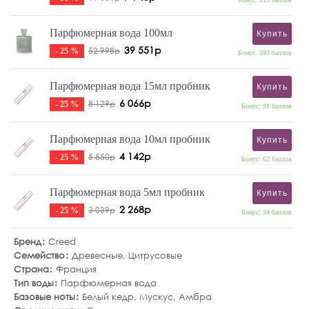
Парфюмерная вода 100мл
Купить
39 551р
52 998р
- 25 %
Бонус: 593 баллов
Парфюмерная вода 15мл пробник
Купить
6 066р
8 129р
- 25 %
Бонус: 91 баллов
Парфюмерная вода 10мл пробник
Купить
4 142р
5 550р
- 25 %
Бонус: 62 баллов
Парфюмерная вода 5мл пробник
Купить
2 268р
3 039р
- 25 %
Бонус: 34 баллов
Бренд
Creed
Семейство
Древесные
,
Цитрусовые
Страна
Франция
Тип воды
Парфюмерная вода
Базовые ноты
Белый кедр
,
Мускус
,
Амбра