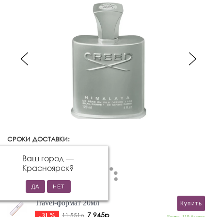
СРОКИ ДОСТАВКИ:
Красноярск
Изменить город
Ваш город —
Красноярск
?
Travel-формат 20мл
Купить
7 945р
11 551р
- 31 %
Бонус: 119 баллов