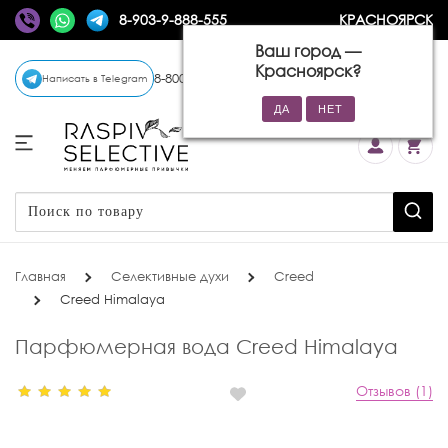
8-903-9-888-555
КРАСНОЯРСК
Ваш город —
Красноярск
?
8-800-770-72-34
(бесплатно)
Написать в Telegram
Главная
Селективные духи
Creed
Creed Himalaya
Парфюмерная вода Creed Himalaya
Отзывов (1)