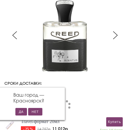
СРОКИ ДОСТАВКИ:
Красноярск
Изменить город
Ваш город —
Красноярск
?
Travel-формат 20мл
Купить
11 012р
14 757р
- 25 %
Бонус: 116 баллов