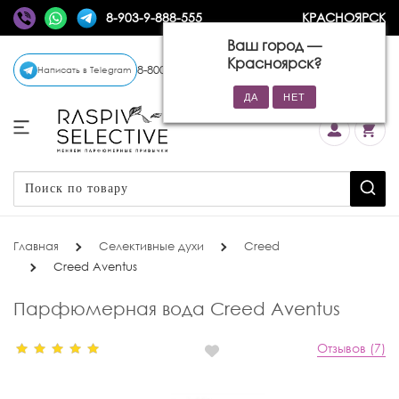
8-903-9-888-555
КРАСНОЯРСК
Ваш город —
Красноярск
?
8-800-770-72-34
(бесплатно)
Написать в Telegram
Главная
Селективные духи
Creed
Creed Aventus
Парфюмерная вода Creed Aventus
Отзывов (7)