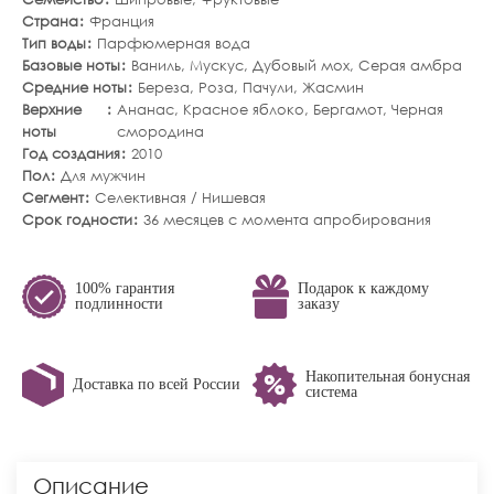
Страна
Франция
Тип воды
Парфюмерная вода
Базовые ноты
Ваниль
,
Мускус
,
Дубовый мох
,
Серая амбра
Средние ноты
Береза
,
Роза
,
Пачули
,
Жасмин
Верхние
Ананас
,
Красное яблоко
,
Бергамот
,
Черная
ноты
смородина
Год создания
2010
Пол
Для мужчин
Сегмент
Селективная / Нишевая
Срок годности
36 месяцев с момента апробирования
100% гарантия
Подарок к каждому
подлинности
заказу
Накопительная бонусная
Доставка по всей России
система
Описание