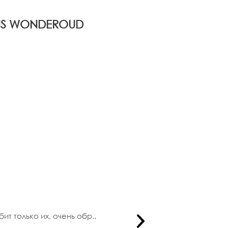
NS WONDEROUD
т только их, очень обр..
Здравствуй