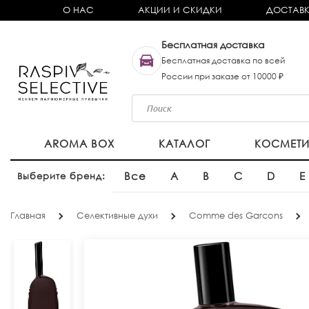
О НАС
АКЦИИ И СКИДКИ
ДОСТАВК
Бесплатная доставка
Бесплатная доставка по всей
России при заказе от 10000 ₽
AROMA BOX
КАТАЛОГ
КОСМЕТ
Все
A
B
C
D
E
Выберите бренд:
Главная
Селективные духи
Comme des Garcons