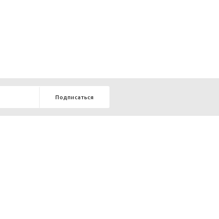
Подписаться
8-903-9-888-555
елей:
ru
ТЕЛЕФОН В КРАСНОЯРСКЕ
8-800-770-72-34
БЕСПЛАТНЫЙ ЗВОНОК ПО РОССИИ
ОБРАТНЫЙ ЗВОНОК