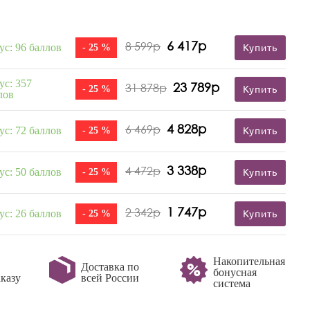
6 417р
8 599р
ус: 96 баллов
- 25 %
Купить
ус: 357
23 789р
31 878р
- 25 %
Купить
лов
4 828р
6 469р
ус: 72 баллов
- 25 %
Купить
3 338р
4 472р
ус: 50 баллов
- 25 %
Купить
1 747р
2 342р
ус: 26 баллов
- 25 %
Купить
Накопительная
Доставка по
бонусная
казу
всей России
система