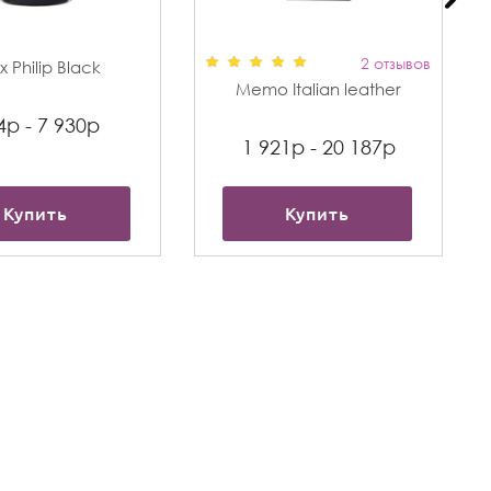
2 отзывов
 Philip Black
Memo Italian leather
4р - 7 930р
1 921р - 20 187р
Купить
Купить