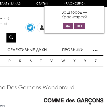
ЕЛАТЬ ЗАКАЗ
СТАТЬИ
КРАСНОЯРСК
Ваш город —
Красноярск
?
ярск)
тно)
Личный
0 товаров
кабинет
на сумму 0р
СЕЛЕКТИВНЫЕ ДУХИ
ПРОБНИКИ
O
P
R
S
T
V
W
X
Y
Z
 Des Garcons Wonderoud
ное