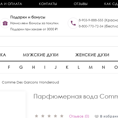
А И ОПЛАТА
КОНТАКТЫ
ОТЗЫВЫ
КАК СД
Подарки и бонусы
8-903-9-888-555
(Красно
Начисляем бонусы за покупки.
8-800-770-72-34
(беспла
Подарки при заказе от 3000 ₽!
ИКА
МУЖСКИЕ ДУХИ
ЖЕНСКИЕ ДУХИ
F
G
H
I
J
K
L
M
N
Comme Des Garcons Wonderoud
Парфюмерная вода Comme
Отзывов (0)
В избран