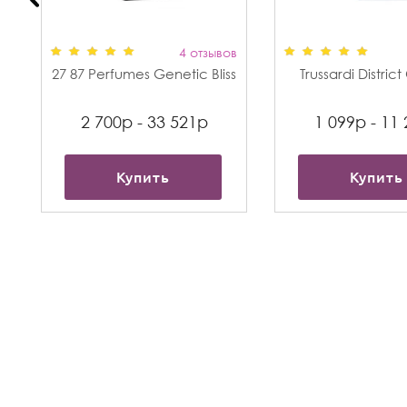
в
4 отзывов
27 87 Perfumes Genetic Bliss
Trussardi Distric
2 700р - 33 521р
1 099р - 11
Купить
Купить