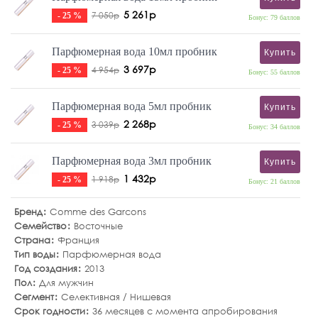
5 261р
7 050р
- 25 %
Бонус: 79 баллов
Парфюмерная вода 10мл пробник
Купить
3 697р
4 954р
- 25 %
Бонус: 55 баллов
Парфюмерная вода 5мл пробник
Купить
2 268р
3 039р
- 25 %
Бонус: 34 баллов
Парфюмерная вода 3мл пробник
Купить
1 432р
1 918р
- 25 %
Бонус: 21 баллов
Бренд
Comme des Garcons
Семейство
Восточные
Страна
Франция
Тип воды
Парфюмерная вода
Год создания
2013
Пол
Для мужчин
Сегмент
Селективная / Нишевая
Срок годности
36 месяцев с момента апробирования