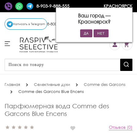
8-903-9-888-555
КРАСНОЯРСК
Ваш город —
Красноярск
?
8-800-770-72-34
(бесплатно)
Написать в Telegram
Главная
Селективные духи
Comme des Garcons
Comme des Garcons Blue Encens
Парфюмерная вода Comme des
Garcons Blue Encens
Отзывов (0)