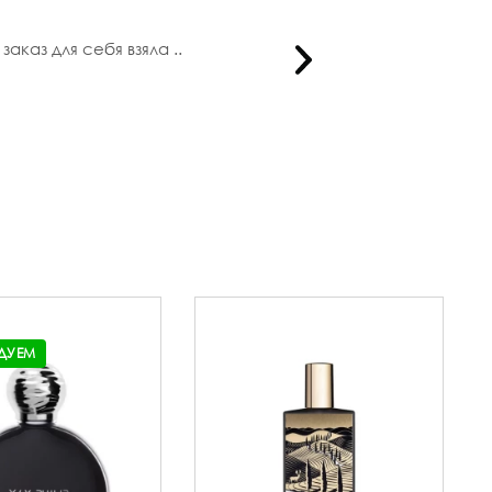
аказ для себя взяла ..
Нет недост
ДУЕМ