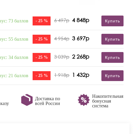
4 848р
6 497р
нус: 73 баллов
- 25 %
Купить
3 697р
4 954р
нус: 55 баллов
- 25 %
Купить
2 268р
3 039р
нус: 34 баллов
- 25 %
Купить
1 432р
1 918р
нус: 21 баллов
- 25 %
Купить
Накопительная
Доставка по
бонусная
казу
всей России
система