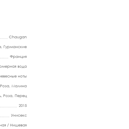
Chaugan
е
,
Гурманские
Франция
мерная вода
евесные ноты
Роза
,
Малина
ь
,
Роза
,
Перец
2015
Унисекс
ная / Нишевая