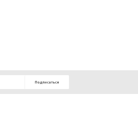
Подписаться
8-903-9-888-555
елей:
ru
ТЕЛЕФОН В КРАСНОЯРСКЕ
8-800-770-72-34