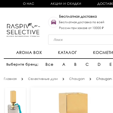
О НАС
АКЦИИ И СКИДКИ
ДОСТАВК
Бесплатная доставка
Бесплатная доставка по всей
России при заказе от 10000 ₽
AROMA BOX
КАТАЛОГ
КОСМЕТ
Все
A
B
C
D
E
Выберите бренд:
Главная
Селективные духи
Chaugan
Chaugan 