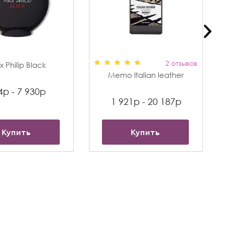
2 отзывов
 Philip Black
Memo Italian leather
4р - 7 930р
1 921р - 20 187р
Купить
Купить