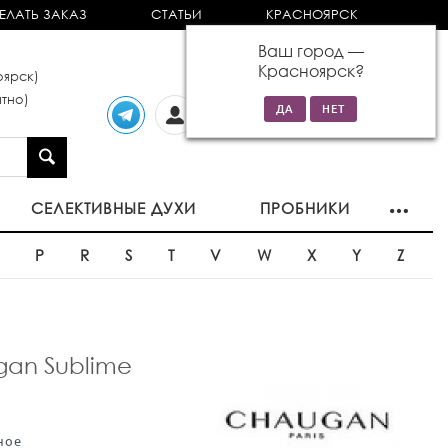
ЕЛАТЬ ЗАКАЗ
СТАТЬИ
КРАСНОЯРСК
Ваш город —
Красноярск
?
ярск)
тно)
Личный
0 товаров
кабинет
на сумму 0р
СЕЛЕКТИВНЫЕ ДУХИ
ПРОБНИКИ
O
P
R
S
T
V
W
X
Y
Z
an Sublime
ное