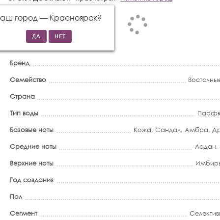
Ваш город —
Красноярск
?
Бренд
Семейство
Восточны
Страна
Тип воды
Парфю
Базовые ноты
Кожа
,
Сандал
,
Амбра
,
Др
Средние ноты
Ладан
,
Верхние ноты
Имбир
Год создания
Пол
Сегмент
Селектив