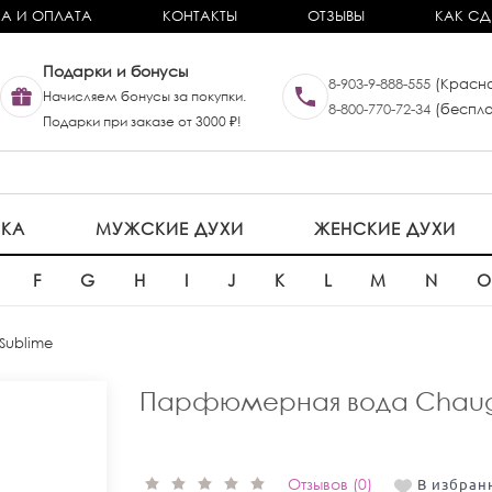
А И ОПЛАТА
КОНТАКТЫ
ОТЗЫВЫ
КАК СД
Подарки и бонусы
8-903-9-888-555
(Красно
Начисляем бонусы за покупки.
8-800-770-72-34
(беспла
Подарки при заказе от 3000 ₽!
ИКА
МУЖСКИЕ ДУХИ
ЖЕНСКИЕ ДУХИ
F
G
H
I
J
K
L
M
N
Sublime
Парфюмерная вода Chaug
Отзывов (0)
В избран