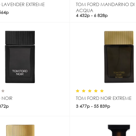
 LAVENDER EXTREME
TOM FORD MANDARINO DI 
ACQUA
 564р
Купить
Купить
4 432р - 6 828р
 NOIR
TOM FORD NOIR EXTREME
 372р
Купить
3 477р - 55 839р
Купить