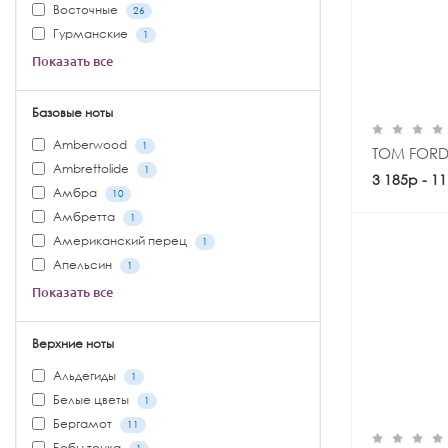
Восточные
26
Гурманские
1
Показать все
Базовые ноты
Amberwood
1
TOM FORD
Ambrettolide
1
3 185р - 1
Амбра
10
Амбретта
1
Американский перец
1
Апельсин
1
Показать все
Верхние ноты
Альдегиды
1
Белые цветы
1
Бергамот
11
Бобы тонка