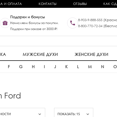
А И ОПЛАТА
КОНТАКТЫ
ОТЗЫВЫ
КАК СД
Подарки и бонусы
8-903-9-888-555
(Красно
Начисляем бонусы за покупки.
8-800-770-72-34
(беспла
Подарки при заказе от 3000 ₽!
ИКА
МУЖСКИЕ ДУХИ
ЖЕНСКИЕ ДУХИ
F
G
H
I
J
K
L
M
N
 Ford