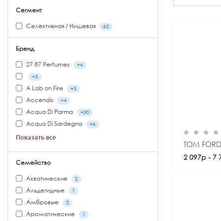
Сегмент
Селективная / Нишевая
62
Бренд
27 87 Perfumes
+4
+3
A Lab on Fire
+3
Accendis
+4
Acqua Di Parma
+30
Acqua Di Sardegna
+6
Показать все
TOM FORD
2 097р - 7
Семейство
Акватические
2
Альдегидные
1
Амбровые
2
Ароматические
1