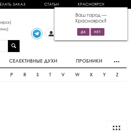
ЕЛАТЬ ЗАКАЗ
СТАТЬИ
КРАСНОЯРСК
Ваш город —
Красноярск
?
ярск)
тно)
Личный
0 товаров
кабинет
на сумму 0р
СЕЛЕКТИВНЫЕ ДУХИ
ПРОБНИКИ
O
P
R
S
T
V
W
X
Y
Z