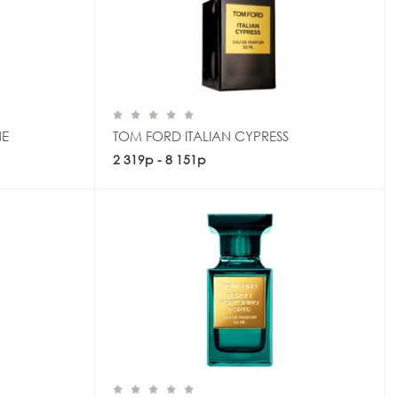
NE
TOM FORD ITALIAN CYPRESS
2 319р - 8 151р
Купить