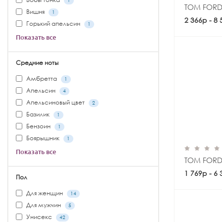
1
TOM FORD
Вишня
1
2 366р - 8
Горький апельсин
1
Показать все
Средние ноты
Амбретта
1
Апельсин
4
Апельсиновый цвет
2
Базилик
1
Бензоин
1
Боярышник
1
Показать все
TOM FORD
1 769р - 6
Пол
Для женщин
14
Для мужчин
5
Унисекс
42