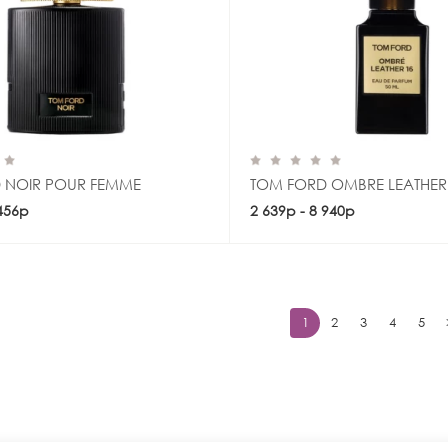
 NOIR POUR FEMME
TOM FORD OMBRE LEATHER
 456р
Купить
2 639р - 8 940р
Купить
1
2
3
4
5