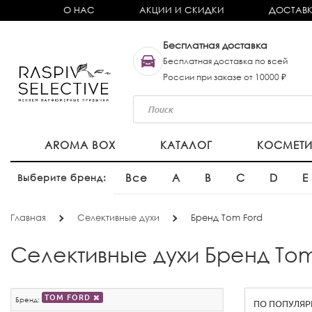
О НАС
АКЦИИ И СКИДКИ
ДОСТАВК
Бесплатная доставка
Бесплатная доставка по всей
России при заказе от 10000 ₽
AROMA BOX
КАТАЛОГ
КОСМЕТ
Все
A
B
C
D
E
Выберите бренд:
Главная
Селективные духи
Бренд Tom Ford
Селективные духи Бренд Tom
TOM FORD
Бренд: