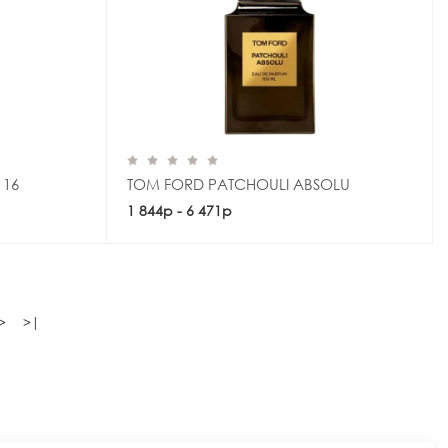
 16
TOM FORD PATCHOULI ABSOLU
1 844р - 6 471р
Купить
>
>|