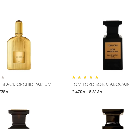
 BLACK ORCHID PARFUM
TOM FORD BOIS MAROCAI
 738р
Купить
2 470р - 8 316р
Купить