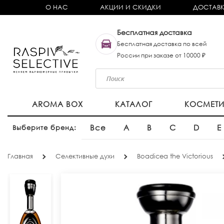
О НАС
АКЦИИ И СКИДКИ
ДОСТАВК
Бесплатная доставка
Бесплатная доставка по всей
России при заказе от 10000 ₽
AROMA BOX
КАТАЛОГ
КОСМЕТ
Все
A
B
C
D
E
Выберите бренд:
Главная
Селективные духи
Boadicea the Victorious