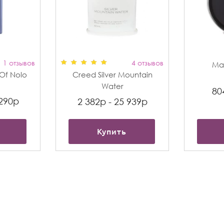
1 отзывов
4 отзывов
Max
t Of Nolo
Creed Silver Mountain
Water
80
 290р
2 382р - 25 939р
Купить