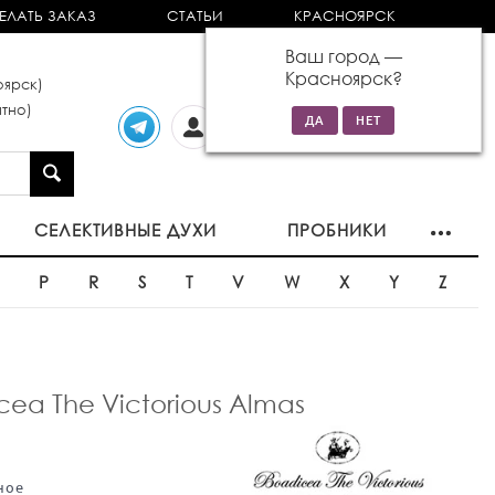
ЕЛАТЬ ЗАКАЗ
СТАТЬИ
КРАСНОЯРСК
Ваш город —
Красноярск
?
ярск)
тно)
Личный
0 товаров
кабинет
на сумму 0р
СЕЛЕКТИВНЫЕ ДУХИ
ПРОБНИКИ
O
P
R
S
T
V
W
X
Y
Z
a The Victorious Almas
ное