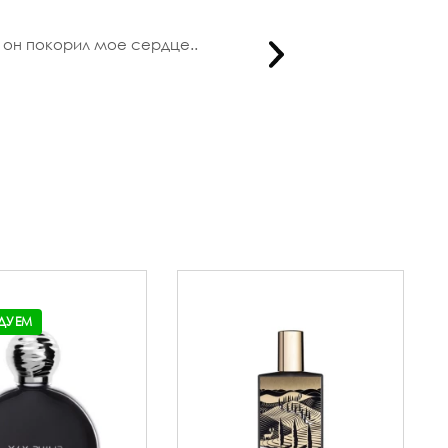
 он покорил мое сердце..
Получила
ДУЕМ