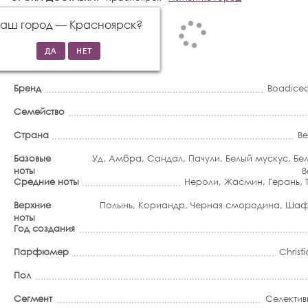
Ваш город —
Красноярск
?
Бренд
Boadicea
Семейство
Страна
В
Базовые
Уд
,
Амбра
,
Сандал
,
Пачули
,
Белый мускус
,
Бе
ноты
В
Средние ноты
Нероли
,
Жасмин
,
Герань
,
Верхние
Полынь
,
Кориандр
,
Черная смородина
,
Шаф
ноты
Год создания
Парфюмер
Christ
Пол
Сегмент
Селектив