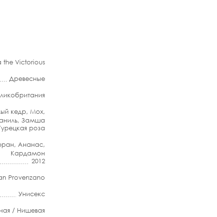
 the Victorious
Древесные
еликобритания
лый кедр
,
Мох
,
аниль
,
Замша
Турецкая роза
ран
,
Ананас
,
Кардамон
2012
ian Provenzano
Унисекс
ная / Нишевая