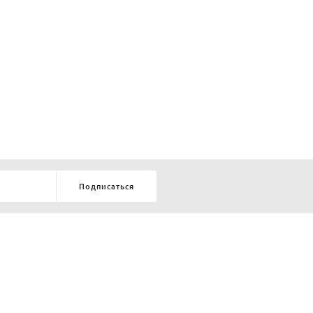
Подписаться
8-903-9-888-555
елей:
ru
ТЕЛЕФОН В КРАСНОЯРСКЕ
8-800-770-72-34