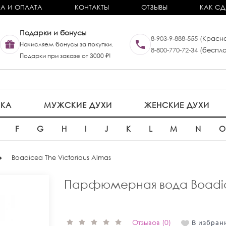
А И ОПЛАТА
КОНТАКТЫ
ОТЗЫВЫ
КАК СД
Подарки и бонусы
8-903-9-888-555
(Красно
Начисляем бонусы за покупки.
8-800-770-72-34
(беспла
Подарки при заказе от 3000 ₽!
ИКА
МУЖСКИЕ ДУХИ
ЖЕНСКИЕ ДУХИ
F
G
H
I
J
K
L
M
N
Boadicea The Victorious Almas
Парфюмерная вода Boadice
Отзывов (0)
В избран