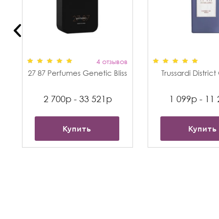
в
4 отзывов
27 87 Perfumes Genetic Bliss
Trussardi Distric
2 700р - 33 521р
1 099р - 11
Купить
Купить