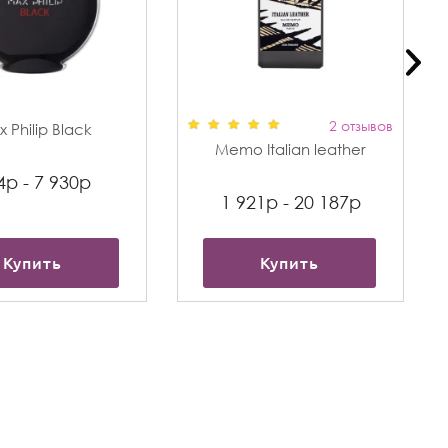
2 отзывов
 Philip Black
Memo Italian leather
4р - 7 930р
1 921р - 20 187р
Купить
Купить