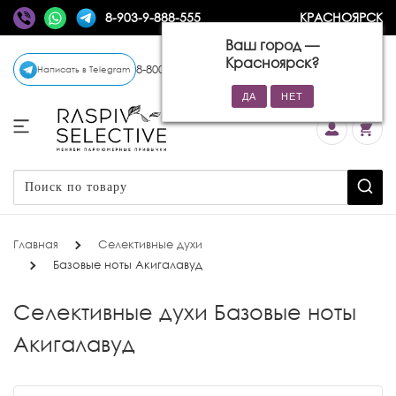
8-903-9-888-555
КРАСНОЯРСК
Ваш город —
Красноярск
?
8-800-770-72-34
(бесплатно)
Написать в Telegram
Главная
Селективные духи
Базовые ноты Акигалавуд
Селективные духи Базовые ноты
Акигалавуд