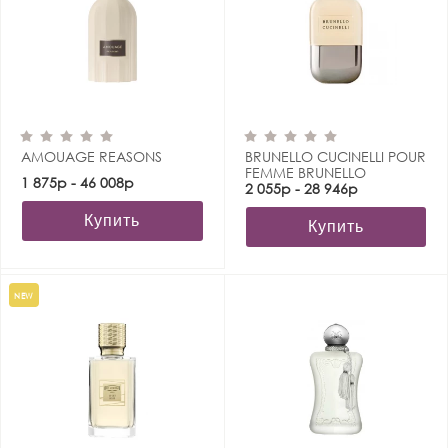
AMOUAGE REASONS
BRUNELLO CUCINELLI POUR
FEMME BRUNELLO
1 875р - 46 008р
CUCINELLI
2 055р - 28 946р
Купить
Купить
NEW