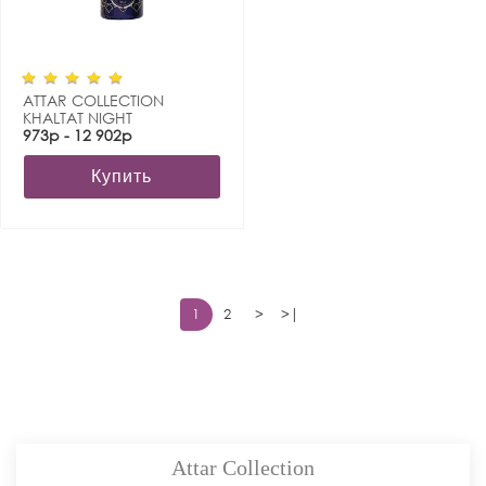
ATTAR COLLECTION
KHALTAT NIGHT
973р - 12 902р
Купить
1
2
>
>|
Attar Collection