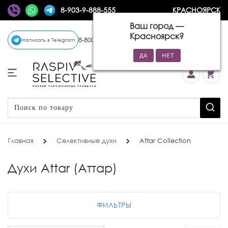
8-903-9-888-555
КРАСНОЯРСК
Ваш город —
Красноярск
?
8-800-770-72-34
(бесплатно)
Написать в Telegram
Главная
Селективные духи
Attar Collection
Духи Attar (Аттар)
ФИЛЬТРЫ