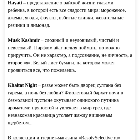
Hayati
– представление о райской жизни глазами
ребенка, в которой есть все сладости мира: мороженое,
джемы, ягоды, фрукты, взбитые сливки, жевательные
резинки и лимонад.
Musk Kashmir
– сложный и неуловимый, чистый и
невесомый. Парфюм attar нельзя поймать, но можно
приручить. Он не характер, а подсознание, не личность, а
второе «я». Белый лист бумаги, на котором может
проявиться все, что пожелаешь.
Khaltat Night
– разве может быть дворец султана без
гарема, а ночь без любви? Фиолетовый бархат ночи в
безмолвной пустыне окутывает одинокого путника
ароматами пряностей и увлекает в мир грез, где
незнакомая красавица утоляет жажду вишневым
щербетом...
В коллекции интернет-магазина «RaspivSelective.ru»