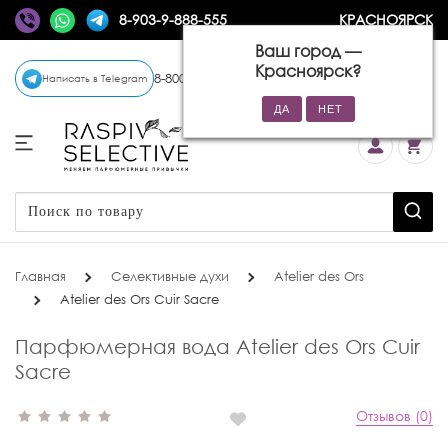
8-903-9-888-555
КРАСНОЯРСК
Ваш город —
Красноярск
?
8-800-770-72-34
(бесплатно)
Написать в Telegram
Главная
Селективные духи
Atelier des Ors
Atelier des Ors Cuir Sacre
Парфюмерная вода Atelier des Ors Cuir
Sacre
Отзывов (0)