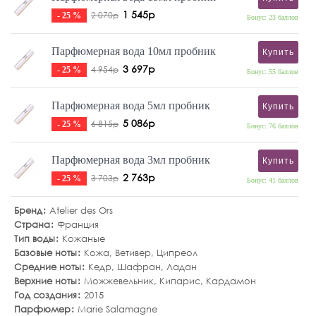
1 545р
2 070р
- 25 %
Бонус: 23 баллов
Парфюмерная вода 10мл пробник
Купить
3 697р
4 954р
- 25 %
Бонус: 55 баллов
Парфюмерная вода 5мл пробник
Купить
5 086р
6 815р
- 25 %
Бонус: 76 баллов
Парфюмерная вода 3мл пробник
Купить
2 763р
3 703р
- 25 %
Бонус: 41 баллов
Бренд
Atelier des Ors
Страна
Франция
Тип воды
Кожаные
Базовые ноты
Кожа
,
Ветивер
,
Ципреол
Средние ноты
Кедр
,
Шафран
,
Ладан
Верхние ноты
Можжевельник
,
Кипарис
,
Кардамон
Год создания
2015
Парфюмер
Marie Salamagne