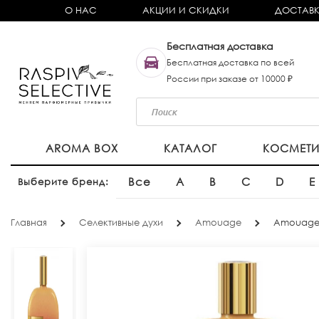
О НАС
АКЦИИ И СКИДКИ
ДОСТАВК
Бесплатная доставка
Бесплатная доставка по всей
России при заказе от 10000 ₽
AROMA BOX
КАТАЛОГ
КОСМЕТ
Все
A
B
C
D
E
Выберите бренд:
Главная
Селективные духи
Amouage
Amouage