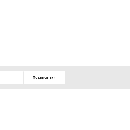
Подписаться
8-903-9-888-555
елей:
ru
ТЕЛЕФОН В КРАСНОЯРСКЕ
8-800-770-72-34