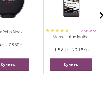
2 отзывов
 Philip Black
Memo Italian leather
4р - 7 930р
1 921р - 20 187р
Купить
Купить