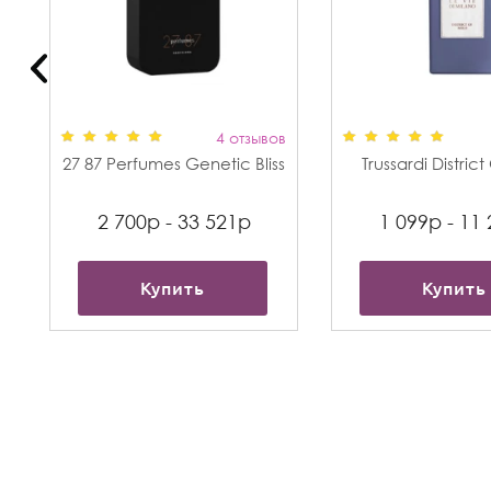
в
4 отзывов
27 87 Perfumes Genetic Bliss
Trussardi Distric
2 700р - 33 521р
1 099р - 11
Купить
Купить