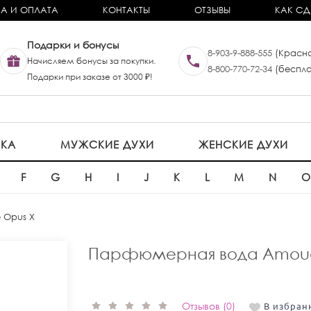
А И ОПЛАТА
КОНТАКТЫ
ОТЗЫВЫ
КАК СД
Подарки и бонусы
8-903-9-888-555
(Красно
Начисляем бонусы за покупки.
8-800-770-72-34
(беспла
Подарки при заказе от 3000 ₽!
ИКА
МУЖСКИЕ ДУХИ
ЖЕНСКИЕ ДУХИ
F
G
H
I
J
K
L
M
N
 Opus X
Парфюмерная вода Amoua
Отзывов (0)
В избран