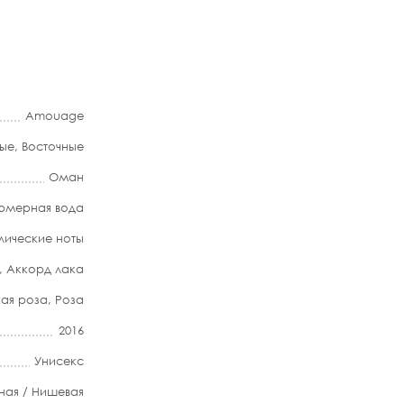
Amouage
ные
,
Восточные
Оман
мерная вода
лические ноты
,
Аккорд лака
ая роза
,
Роза
2016
Унисекс
ная / Нишевая