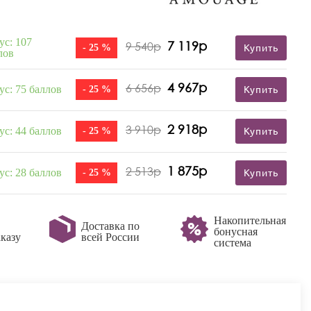
ус: 107
7 119р
9 540р
- 25 %
Купить
лов
4 967р
6 656р
ус: 75 баллов
- 25 %
Купить
2 918р
3 910р
ус: 44 баллов
- 25 %
Купить
1 875р
2 513р
ус: 28 баллов
- 25 %
Купить
Накопительная
Доставка по
бонусная
казу
всей России
система