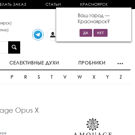
ЕЛАТЬ ЗАКАЗ
СТАТЬИ
КРАСНОЯРСК
Ваш город —
Красноярск
?
ярск)
тно)
Личный
0 товаров
кабинет
на сумму 0р
СЕЛЕКТИВНЫЕ ДУХИ
ПРОБНИКИ
O
P
R
S
T
V
W
X
Y
Z
ge Opus X
ное