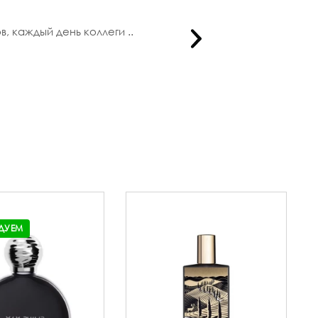
, каждый день коллеги ..
Получила
ДУЕМ