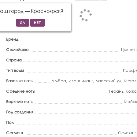
Ваш город —
Красноярск
?
Бренд
Семейство
Цветоч
Страна
Тип воды
Парфю
Базовые ноты
Амбра
,
Иланг-иланг
,
Лаосский уд
,
Метал
Средние ноты
Герань
,
Кожа
Верхние ноты
Майск
Год создания
Пол
Сегмент
Селектив