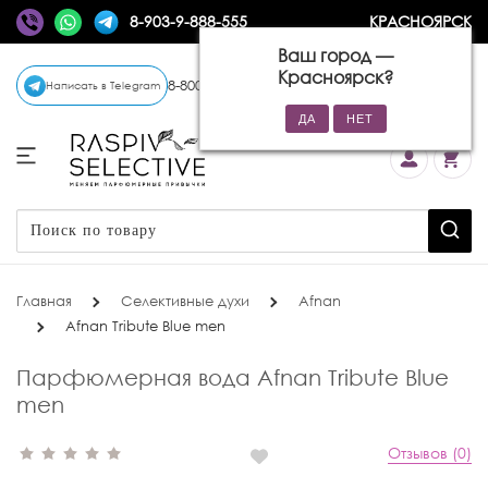
8-903-9-888-555
КРАСНОЯРСК
Ваш город —
Красноярск
?
8-800-770-72-34
(бесплатно)
Написать в Telegram
Главная
Селективные духи
Afnan
Afnan Tribute Blue men
Парфюмерная вода Afnan Tribute Blue
men
Отзывов (0)