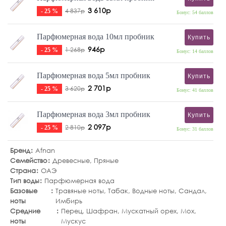
3 610р
4 837р
- 25 %
Бонус: 54 баллов
Парфюмерная вода 10мл пробник
Купить
946р
1 268р
- 25 %
Бонус: 14 баллов
Парфюмерная вода 5мл пробник
Купить
2 701р
3 620р
- 25 %
Бонус: 41 баллов
Парфюмерная вода 3мл пробник
Купить
2 097р
2 810р
- 25 %
Бонус: 31 баллов
Бренд
Afnan
Семейство
Древесные
,
Пряные
Страна
ОАЭ
Тип воды
Парфюмерная вода
Базовые
Травяные ноты
,
Табак
,
Водные ноты
,
Сандал
,
ноты
Имбирь
Средние
Перец
,
Шафран
,
Мускатный орех
,
Мох
,
ноты
Мускус