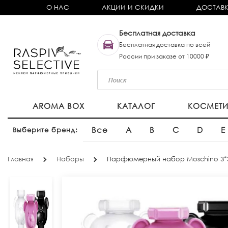
О НАС
АКЦИИ И СКИДКИ
ДОСТАВК
Бесплатная доставка
Бесплатная доставка по всей
России при заказе от 10000 ₽
AROMA BOX
КАТАЛОГ
КОСМЕТ
Все
A
B
C
D
E
Выберите бренд:
Главная
Наборы
Парфюмерный набор Moschino 3*