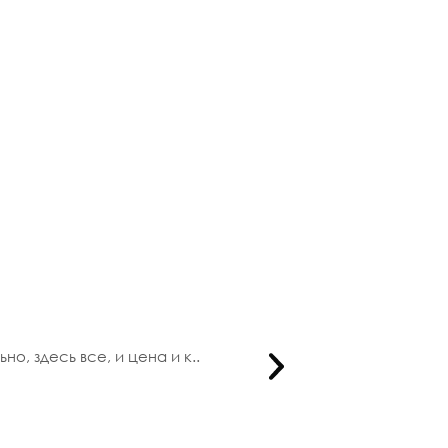
, здесь все, и цена и к..
Я заказыв