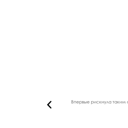
ов и очен..
Впервые рискнула таким о