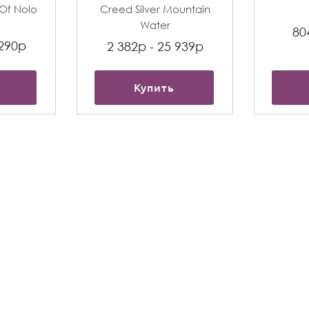
t Of Nolo
Creed Silver Mountain
Water
80
 290р
2 382р - 25 939р
Купить