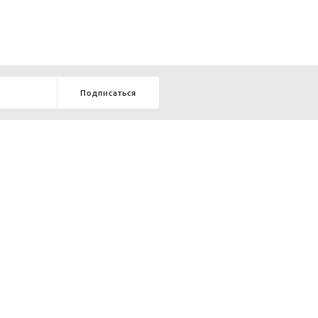
Подписаться
8-903-9-888-555
елей:
ru
ТЕЛЕФОН В КРАСНОЯРСКЕ
8-800-770-72-34
БЕСПЛАТНЫЙ ЗВОНОК ПО РОССИИ
ОБРАТНЫЙ ЗВОНОК