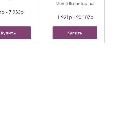
Memo Italian leather
4р - 7 930р
1 921р - 20 187р
Купить
Купить