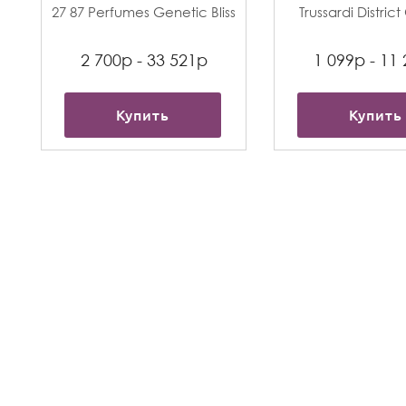
27 87 Perfumes Genetic Bliss
Trussardi Distric
2 700р - 33 521р
1 099р - 11
Купить
Купить