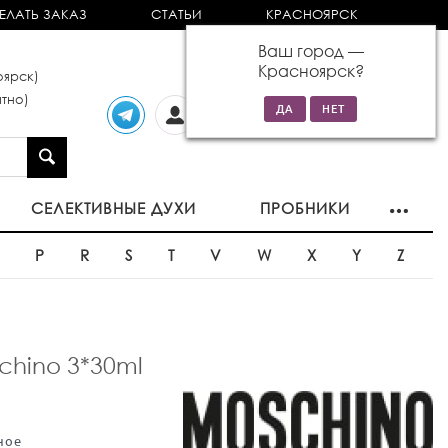
ЕЛАТЬ ЗАКАЗ
СТАТЬИ
КРАСНОЯРСК
Ваш город —
Красноярск
?
ярск)
тно)
Личный
0 товаров
кабинет
на сумму 0р
СЕЛЕКТИВНЫЕ ДУХИ
ПРОБНИКИ
O
P
R
S
T
V
W
X
Y
Z
hino 3*30ml
ное