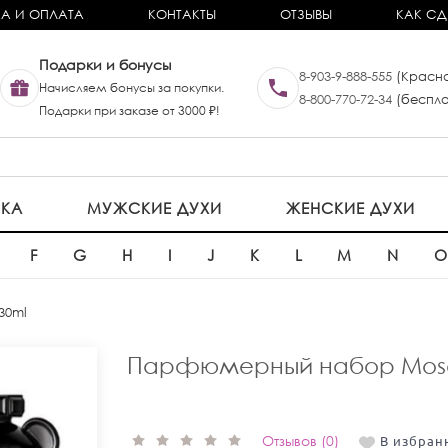
А И ОПЛАТА
КОНТАКТЫ
ОТЗЫВЫ
КАК СД
Подарки и бонусы
8-903-9-888-555
(Красно
Начисляем бонусы за покупки.
8-800-770-72-34
(беспла
Подарки при заказе от 3000 ₽!
ИКА
МУЖСКИЕ ДУХИ
ЖЕНСКИЕ ДУХИ
F
G
H
I
J
K
L
M
N
30ml
Парфюмерный набор Mosc
Отзывов (0)
В избран