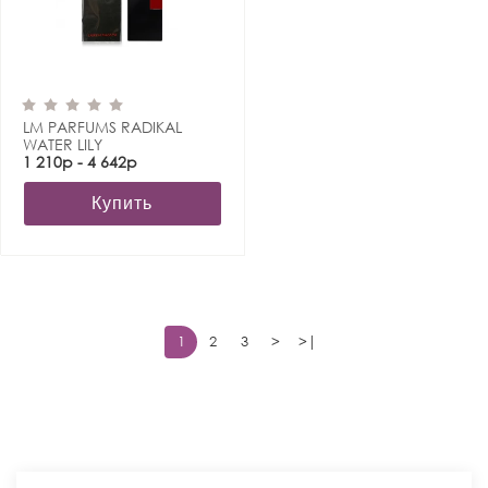
LM PARFUMS RADIKAL
WATER LILY
1 210р - 4 642р
Купить
1
2
3
>
>|