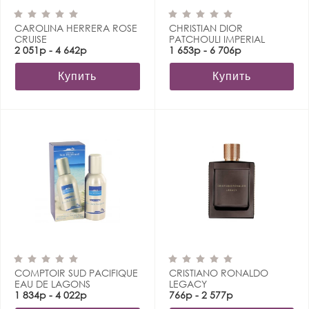
CAROLINA HERRERA ROSE
CHRISTIAN DIOR
CRUISE
PATCHOULI IMPERIAL
2 051р - 4 642р
1 653р - 6 706р
Купить
Купить
COMPTOIR SUD PACIFIQUE
CRISTIANO RONALDO
EAU DE LAGONS
LEGACY
1 834р - 4 022р
766р - 2 577р