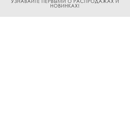
УЗНАВАЙТЕ ПЕРВЫМИ О РАСПРОДАЖАХ И
НОВИНКАХ!
Подписаться
О нас
Доставка и Оплата
Условия возврата и обмена
Политика
конфиденциальности
Контакты