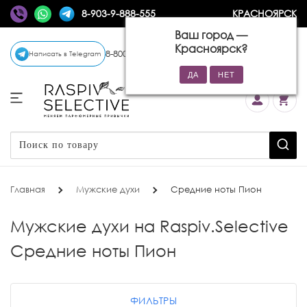
8-903-9-888-555
КРАСНОЯРСК
Ваш город —
Красноярск
?
8-800-770-72-34
(бесплатно)
Написать в Telegram
Главная
Мужские духи
Средние ноты Пион
Мужские духи на Raspiv.Selective
Средние ноты Пион
ФИЛЬТРЫ