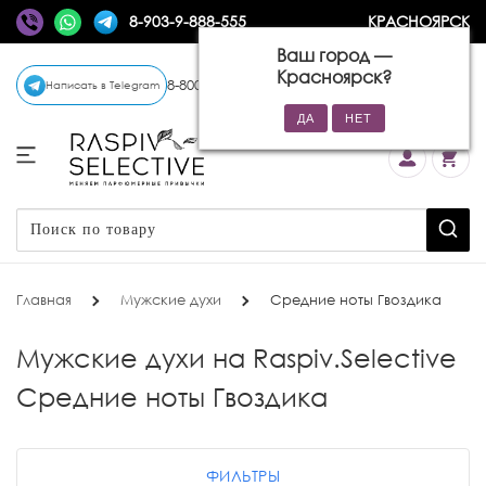
8-903-9-888-555
КРАСНОЯРСК
Ваш город —
Красноярск
?
8-800-770-72-34
(бесплатно)
Написать в Telegram
Главная
Мужские духи
Средние ноты Гвоздика
Мужские духи на Raspiv.Selective
Средние ноты Гвоздика
ФИЛЬТРЫ