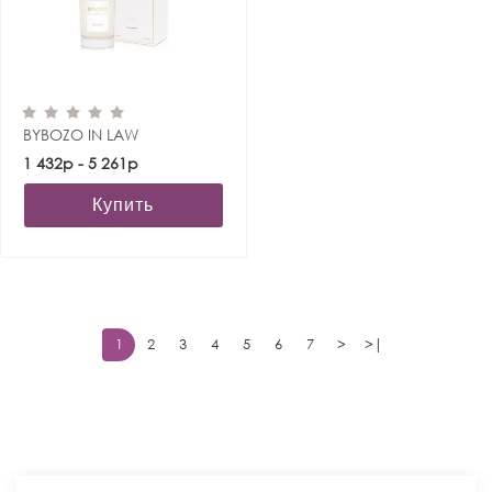
BYBOZO IN LAW
1 432р - 5 261р
Купить
1
2
3
4
5
6
7
>
>|