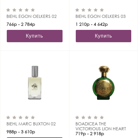
BIEHL EGON OELKERS 02
BIEHL EGON OELKERS 03
766р - 2 784р
1 210р - 4 642р
Купить
Купить
BIEHL MARC BUXTON 02
BOADICEA THE
VICTORIOUS LION HEART
988р - 3 610р
719р - 2 918р