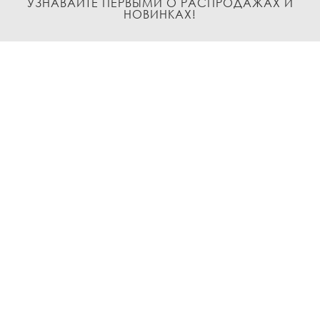
УЗНАВАЙТЕ ПЕРВЫМИ О РАСПРОДАЖАХ И
НОВИНКАХ!
Подписаться
О нас
Доставка и Оплата
Условия возврата и обмена
Политика
конфиденциальности
Контакты