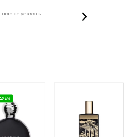
 него не устаешь..
Мне нужен
ДУЕМ