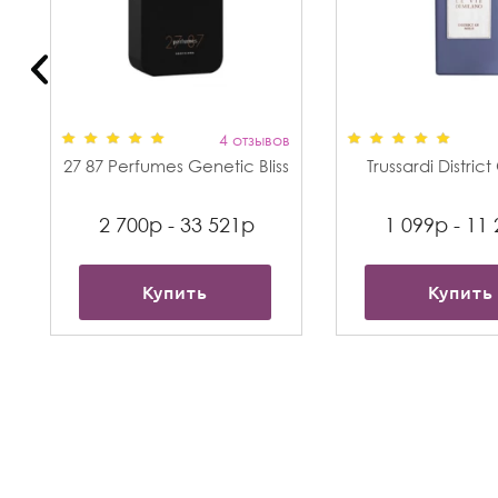
в
4 отзывов
27 87 Perfumes Genetic Bliss
Trussardi Distric
2 700р - 33 521р
1 099р - 11
Купить
Купить