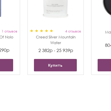
1 отзывов
4 отзывов
Max
t Of Nolo
Creed Silver Mountain
Water
80
 290р
2 382р - 25 939р
Купить