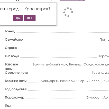
Ваш город —
Красноярск
?
Бренд
Семейство
Прян
Страна
Тип воды
Парфю
Базовые
Ваниль
,
Дубовый мох
,
Ветивер
,
Сандаловое де
ноты
Средние ноты
Герань
,
Др
Верхние ноты
Мандарин
,
Розмарин
,
Черный перец
,
Ли
Год создания
Парфюмер
Givaudan, Aur
Пол