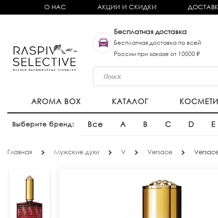
О НАС
АКЦИИ И СКИДКИ
ДОСТАВК
Бесплатная доставка
Бесплатная доставка по всей
России при заказе от 10000 ₽
AROMA BOX
КАТАЛОГ
КОСМЕТ
Все
A
B
C
D
E
Выберите бренд:
Главная
Мужские духи
V
Versace
Versace