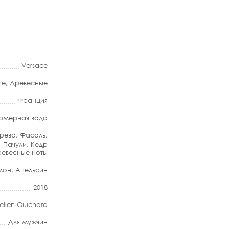
Versace
ые
,
Древесные
Франция
мерная вода
рево
,
Фасоль
,
Пачули
,
Кедр
евесные ноты
мон
,
Апельсин
2018
elien Guichard
Для мужчин