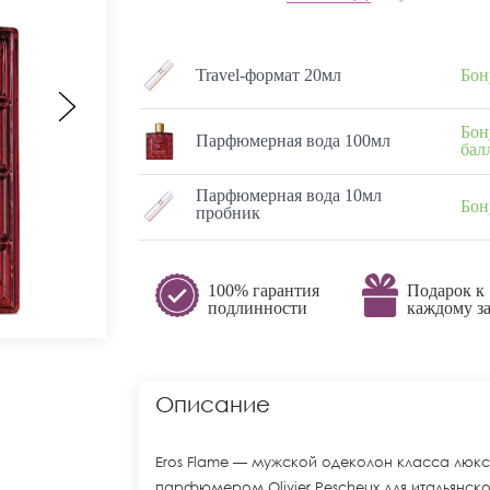
Travel-формат 20мл
Бон
Бон
Парфюмерная вода 100мл
бал
Парфюмерная вода 10мл
Бон
пробник
100% гарантия
Подарок к
подлинности
каждому за
Описание
Eros Flame — мужской одеколон класса люкс
парфюмером Olivier Pescheux для итальянс