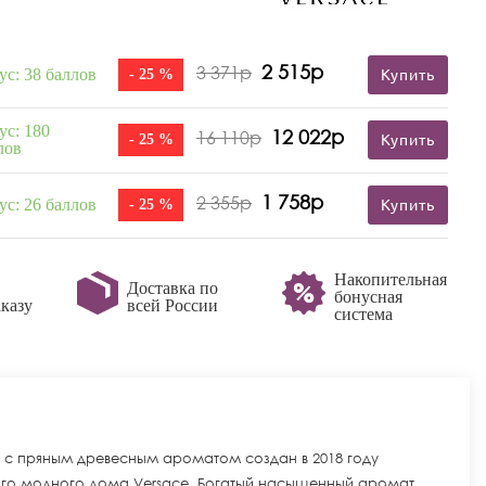
2 515р
3 371р
ус: 38 баллов
- 25 %
Купить
ус: 180
12 022р
16 110р
- 25 %
Купить
лов
1 758р
2 355р
ус: 26 баллов
- 25 %
Купить
Накопительная
Доставка по
бонусная
казу
всей России
система
 с пряным древесным ароматом создан в 2018 году
кого модного дома Versace. Богатый насыщенный аромат