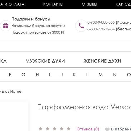
А И ОПЛАТА
КОНТАКТЫ
ОТЗЫВЫ
КАК СД
Подарки и бонусы
8-903-9-888-555
(Красно
Начисляем бонусы за покупки.
8-800-770-72-34
(беспла
Подарки при заказе от 3000 ₽!
ИКА
МУЖСКИЕ ДУХИ
ЖЕНСКИЕ ДУХИ
F
G
H
I
J
K
L
M
N
 Eros Flame
Парфюмерная вода Versace
Отзывов (0)
В избран