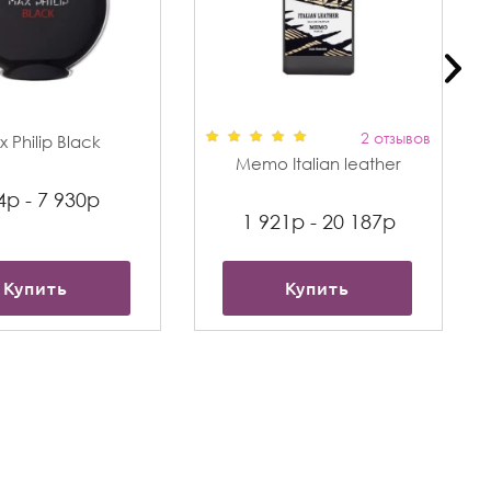
2 отзывов
 Philip Black
Memo Italian leather
4р - 7 930р
1 921р - 20 187р
Купить
Купить