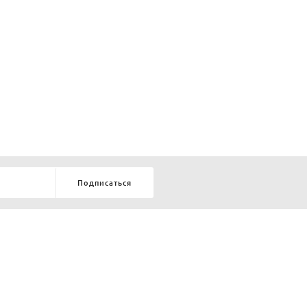
Подписаться
8-903-9-888-555
елей:
ru
ТЕЛЕФОН В КРАСНОЯРСКЕ
8-800-770-72-34