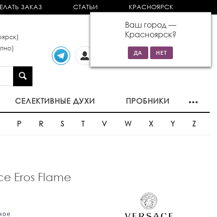
ЕЛАТЬ ЗАКАЗ
СТАТЬИ
КРАСНОЯРСК
Ваш город —
Красноярск
?
ярск)
тно)
Личный
0 товаров
кабинет
на сумму 0р
СЕЛЕКТИВНЫЕ ДУХИ
ПРОБНИКИ
O
P
R
S
T
V
W
X
Y
Z
 Eros Flame
ное