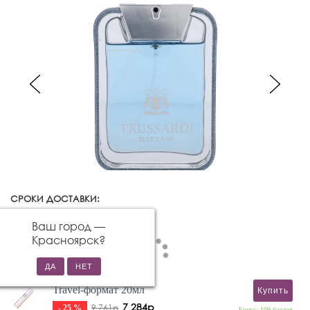
СРОКИ ДОСТАВКИ:
Красноярск
Изменить город
Ваш город —
Красноярск
?
Travel-формат 20мл
Купить
7 284р
9 761р
- 25 %
Бонус: 109 баллов