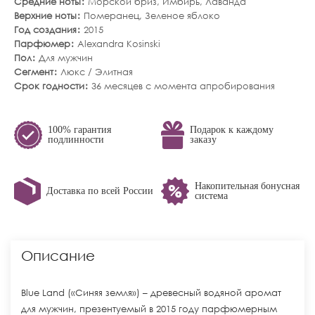
Средние ноты
Морской бриз
,
Имбирь
,
Лаванда
Верхние ноты
Померанец
,
Зеленое яблоко
Год создания
2015
Парфюмер
Alexandra Kosinski
Пол
Для мужчин
Сегмент
Люкс / Элитная
Срок годности
36 месяцев с момента апробирования
100% гарантия
Подарок к каждому
подлинности
заказу
Накопительная бонусная
Доставка по всей России
система
Описание
Blue Land («Синяя земля») – древесный водяной аромат
для мужчин, презентуемый в 2015 году парфюмерным