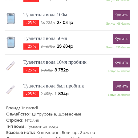
Туалетная вода 100мл
Купить
27 041р
36 235р
- 25 %
Бонус: 406 баллов
Туалетная вода 50мл
Купить
23 634р
31 670р
- 25 %
Бонус: 355 баллов
Туалетная вода 10мл пробник
Купить
3 782р
5 068р
- 25 %
Бонус: 57 баллов
Туалетная вода 5мл пробник
Купить
1 834р
2 458р
- 25 %
Бонус: 28 баллов
Бренд
Trussardi
Семейство
Цитрусовые
,
Древесные
Страна
Италия
Тип воды
Туалетная вода
Базовые ноты
Кашмеран
,
Ветивер
,
Замша