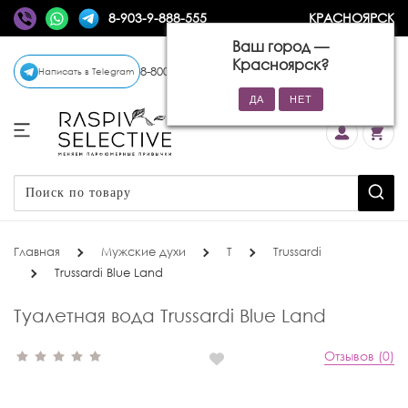
8-903-9-888-555
КРАСНОЯРСК
Ваш город —
Красноярск
?
8-800-770-72-34
(бесплатно)
Написать в Telegram
Главная
Мужские духи
T
Trussardi
Trussardi Blue Land
Туалетная вода Trussardi Blue Land
Отзывов (0)