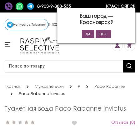
8-903-9-888-555
КРАСНОЯРСК
Ваш город —
Красноярск
?
8-800-770-72-34
(бесплатно)
Написать в Telegram
Главная
Мужские духи
P
Paco Rabanne
Paco Rabanne Invictus
Туалетная вода Paco Rabanne Invictus
Отзывов (0)