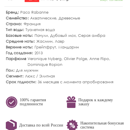
Бренд
Paco Rabanne
Семейство
Акватические
,
Древесные
Страна
Франция
Тип воды
Туалетная вода
Базовые ноты
Пачули
,
Дубовый мох
,
Серая амбра
Средние ноты
Жасмин
,
Лавр
Верхние ноты
Грейпфрут
,
Мандарин
Год создания
2013
Парфюмер
Veronique Nyberg, Olivier Polge, Anne Flipo,
Dominique Ropion
Пол
Для мужчин
Сегмент
Люкс / Элитная
Срок годности
36 месяцев с момента апробирования
100% гарантия
Подарок к каждому
подлинности
заказу
Накопительная бонусная
Доставка по всей России
система