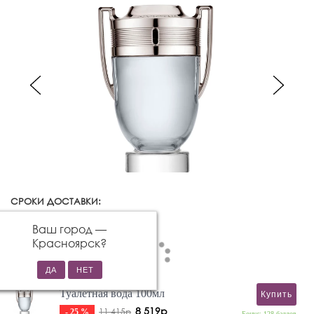
СРОКИ ДОСТАВКИ:
Красноярск
Изменить город
Ваш город —
Красноярск
?
Туалетная вода 100мл
Купить
8 519р
11 415р
- 25 %
Бонус: 128 баллов