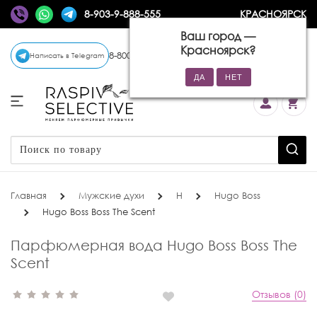
8-903-9-888-555
КРАСНОЯРСК
Ваш город —
Красноярск
?
8-800-770-72-34
(бесплатно)
Написать в Telegram
Главная
Мужские духи
H
Hugo Boss
Hugo Boss Boss The Scent
Парфюмерная вода Hugo Boss Boss The
Scent
Отзывов (0)