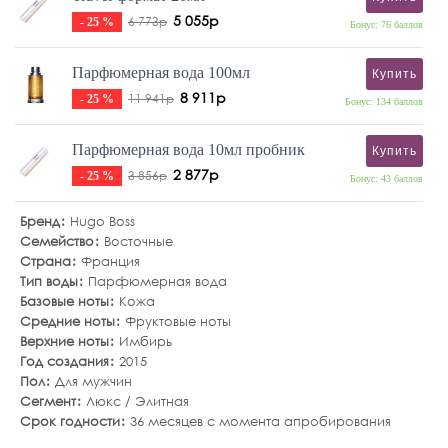
5 055р
6 773р
- 25 %
Бонус: 76 баллов
Парфюмерная вода 100мл
Купить
8 911р
11 941р
- 25 %
Бонус: 134 баллов
Парфюмерная вода 10мл пробник
Купить
2 877р
3 856р
- 25 %
Бонус: 43 баллов
Бренд
Hugo Boss
Семейство
Восточные
Страна
Франция
Тип воды
Парфюмерная вода
Базовые ноты
Кожа
Средние ноты
Фруктовые ноты
Верхние ноты
Имбирь
Год создания
2015
Пол
Для мужчин
Сегмент
Люкс / Элитная
Срок годности
36 месяцев с момента апробирования