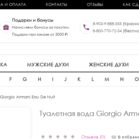
А И ОПЛАТА
КОНТАКТЫ
ОТЗЫВЫ
КАК СД
Подарки и бонусы
8-903-9-888-555
(Красно
Начисляем бонусы за покупки.
8-800-770-72-34
(беспла
Подарки при заказе от 3000 ₽!
ИКА
МУЖСКИЕ ДУХИ
ЖЕНСКИЕ ДУХИ
F
G
H
I
J
K
L
M
N
Giorgio Armani Eau De Nuit
Туалетная вода Giorgio Arm
Отзывов (0)
В избран