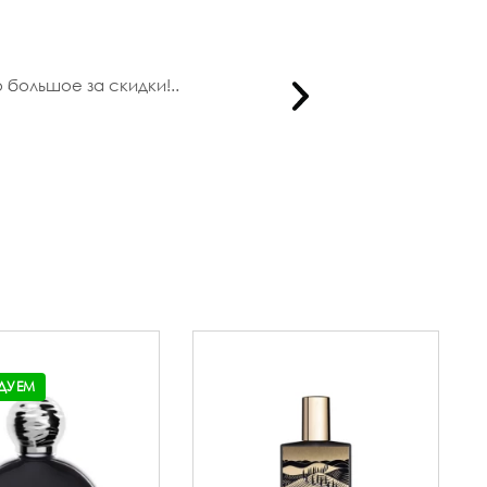
большое за скидки!..
Спасибо 
ДУЕМ