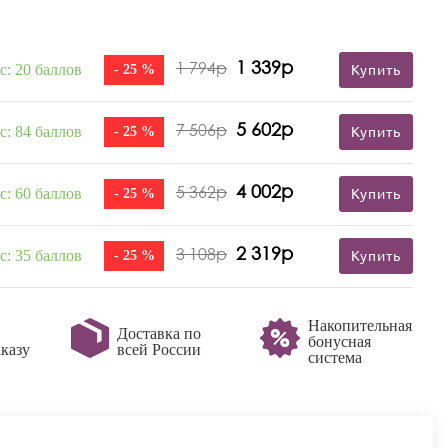
1 339р
1 794р
с: 20 баллов
- 25 %
Купить
5 602р
7 506р
с: 84 баллов
- 25 %
Купить
4 002р
5 362р
с: 60 баллов
- 25 %
Купить
2 319р
3 108р
с: 35 баллов
- 25 %
Купить
Накопительная
Доставка по
бонусная
казу
всей России
система