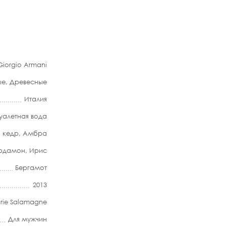
Giorgio Armani
ые
,
Древесные
Италия
уалетная вода
 кедр
,
Амбра
рдамон
,
Ирис
Бергамот
2013
rie Salamagne
Для мужчин