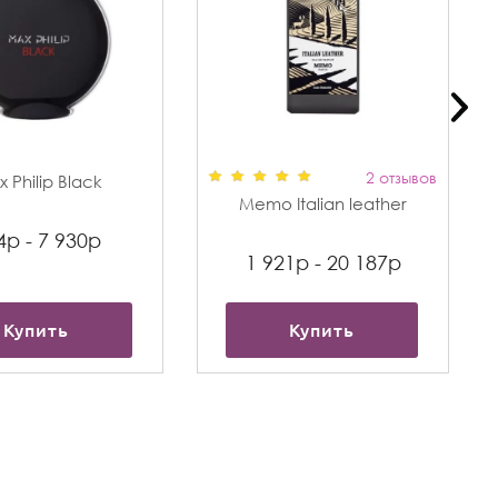
2 отзывов
 Philip Black
Memo Italian leather
4р - 7 930р
1 921р - 20 187р
Купить
Купить