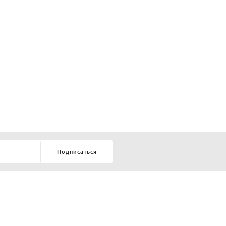
Подписаться
8-903-9-888-555
елей:
ru
ТЕЛЕФОН В КРАСНОЯРСКЕ