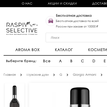
О НАС
АКЦИИ И СКИДКИ
ДОСТАВК
Бесплатная доставка
Бесплатная доставка по всей
России при заказе от 10000 ₽
AROMA BOX
КАТАЛОГ
КОСМЕТ
Все
A
B
C
D
E
Выберите бренд:
Главная
Мужские духи
G
Giorgio Armani