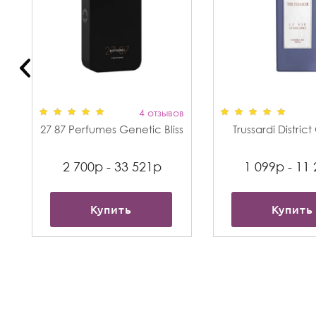
в
4 отзывов
27 87 Perfumes Genetic Bliss
Trussardi Distric
2 700р - 33 521р
1 099р - 11
Купить
Купить