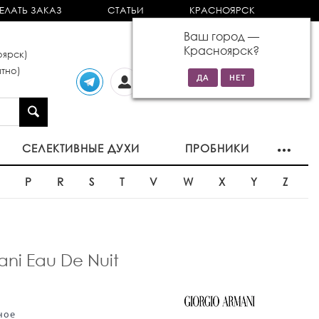
ЕЛАТЬ ЗАКАЗ
СТАТЬИ
КРАСНОЯРСК
Ваш город —
Красноярск
?
ярск)
тно)
Личный
0 товаров
кабинет
на сумму 0р
СЕЛЕКТИВНЫЕ ДУХИ
ПРОБНИКИ
O
P
R
S
T
V
W
X
Y
Z
ani Eau De Nuit
ное