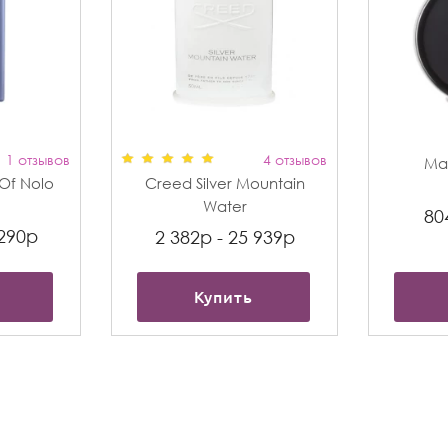
1 отзывов
4 отзывов
Max
t Of Nolo
Creed Silver Mountain
Water
80
 290р
2 382р - 25 939р
Купить