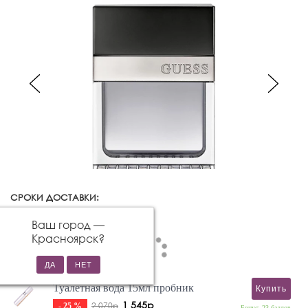
СРОКИ ДОСТАВКИ:
Красноярск
Изменить город
Ваш город —
Красноярск
?
Туалетная вода 15мл пробник
Купить
1 545р
2 070р
- 25 %
Бонус: 23 баллов