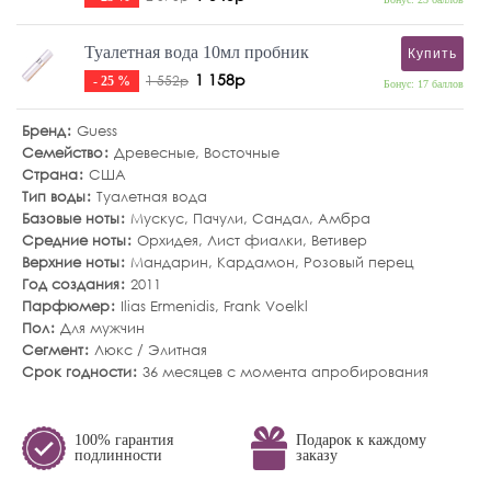
Туалетная вода 10мл пробник
Купить
1 158р
1 552р
- 25 %
Бонус: 17 баллов
Бренд
Guess
Семейство
Древесные
,
Восточные
Страна
США
Тип воды
Туалетная вода
Базовые ноты
Мускус
,
Пачули
,
Сандал
,
Амбра
Средние ноты
Орхидея
,
Лист фиалки
,
Ветивер
Верхние ноты
Мандарин
,
Кардамон
,
Розовый перец
Год создания
2011
Парфюмер
Ilias Ermenidis, Frank Voelkl
Пол
Для мужчин
Сегмент
Люкс / Элитная
Срок годности
36 месяцев с момента апробирования
100% гарантия
Подарок к каждому
подлинности
заказу