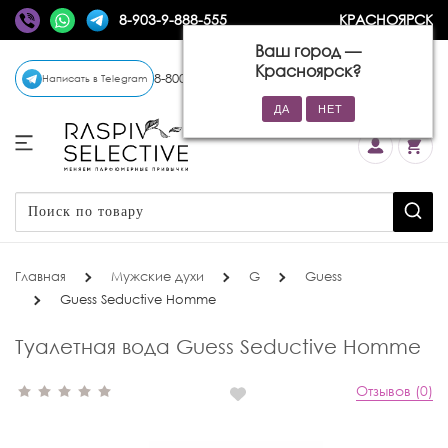
8-903-9-888-555
КРАСНОЯРСК
Ваш город —
Красноярск
?
8-800-770-72-34
(бесплатно)
Написать в Telegram
Главная
Мужские духи
G
Guess
Guess Seductive Homme
Туалетная вода Guess Seductive Homme
Отзывов (0)