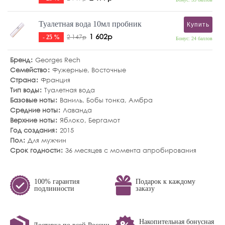
Туалетная вода 10мл пробник
Купить
1 602р
2 147р
- 25 %
Бонус: 24 баллов
Бренд
Georges Rech
Семейство
Фужерные
,
Восточные
Страна
Франция
Тип воды
Туалетная вода
Базовые ноты
Ваниль
,
Бобы тонка
,
Амбра
Средние ноты
Лаванда
Верхние ноты
Яблоко
,
Бергамот
Год создания
2015
Пол
Для мужчин
Срок годности
36 месяцев с момента апробирования
100% гарантия
Подарок к каждому
подлинности
заказу
Накопительная бонусная