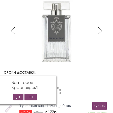
СРОКИ ДОСТАВКИ:
Красноярск
Изменить город
Ваш город —
Красноярск
?
Туалетная вода 15мл пробник
Купить
2 177р
2 917р
- 25 %
Бонус: 33 баллов