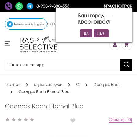
8-903-9-888-555
КРАСНОЯРСК
Ваш город —
Красноярск
?
8-800-770-72-34
(бесплатно)
Написать в Telegram
Главная
Мужские духи
G
Georges Rech
Georges Rech Eternal Blue
Georges Rech Eternal Blue
Отзывов (0)