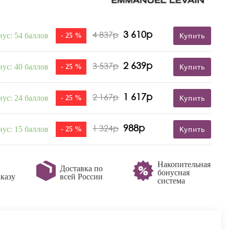
3 610р
4 837р
нус: 54 баллов
- 25 %
Купить
2 639р
3 537р
нус: 40 баллов
- 25 %
Купить
1 617р
2 167р
нус: 24 баллов
- 25 %
Купить
988р
1 324р
нус: 15 баллов
- 25 %
Купить
Накопительная
Доставка по
бонусная
казу
всей России
система