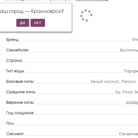
Ваш город —
Красноярск
?
Бренд
Em
Семейство
Восточн
Страна
Тип воды
Парфю
Базовые ноты
Белый мускус
,
Пачули
,
Средние ноты
Уд
,
Роза
,
В
Верхние ноты
Шаф
Год создания
Пол
Сегмент
Селектив