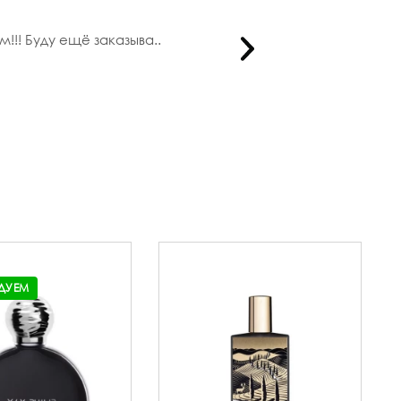
!!! Буду ещё заказыва..
Тоже пон
ДУЕМ