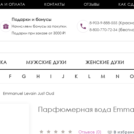
А И ОПЛАТА
КОНТАКТЫ
ОТЗЫВЫ
КАК СД
Подарки и бонусы
8-903-9-888-555
(Красно
Начисляем бонусы за покупки.
8-800-770-72-34
(беспла
Подарки при заказе от 3000 ₽!
ИКА
МУЖСКИЕ ДУХИ
ЖЕНСКИЕ ДУХИ
F
G
H
I
J
K
L
M
N
Emmanuel Levain Just Oud
Парфюмерная вода Emmanu
Отзывов (0)
В избран