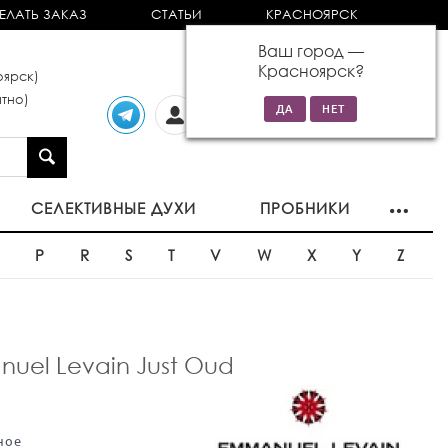
ЕЛАТЬ ЗАКАЗ
СТАТЬИ
КРАСНОЯРСК
Ваш город —
Красноярск
?
ярск)
тно)
Личный
0 товаров
кабинет
на сумму 0р
СЕЛЕКТИВНЫЕ ДУХИ
ПРОБНИКИ
O
P
R
S
T
V
W
X
Y
Z
el Levain Just Oud
ное