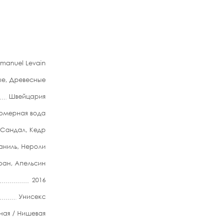
manuel Levain
ые
,
Древесные
Швейцария
мерная вода
Сандал
,
Кедр
аниль
,
Нероли
ран
,
Апельсин
2016
Унисекс
ная / Нишевая