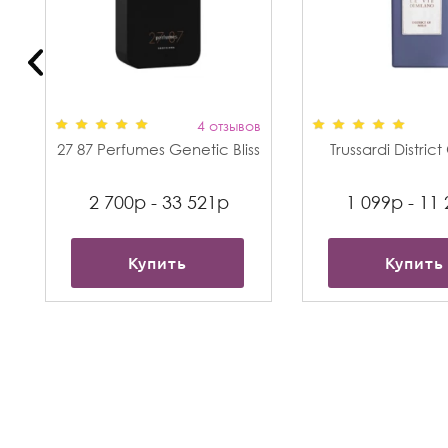
в
4 отзывов
27 87 Perfumes Genetic Bliss
Trussardi Distric
2 700р - 33 521р
1 099р - 11
Купить
Купить