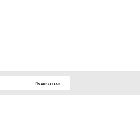
Подписаться
8-903-9-888-555
елей:
ru
ТЕЛЕФОН В КРАСНОЯРСКЕ
8-800-770-72-34