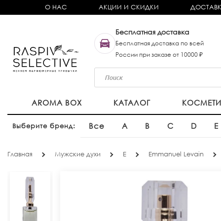
О НАС
АКЦИИ И СКИДКИ
ДОСТАВК
Бесплатная доставка
Бесплатная доставка по всей
России при заказе от 10000 ₽
AROMA BOX
КАТАЛОГ
КОСМЕТ
Все
A
B
C
D
E
Выберите бренд:
Главная
Мужские духи
E
Emmanuel Levain