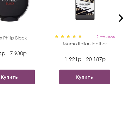
2 отзывов
 Philip Black
Memo Italian leather
4р - 7 930р
1 921р - 20 187р
Купить
Купить