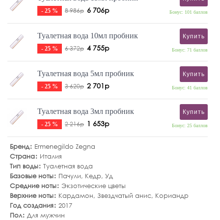
6 706р
8 986р
- 25 %
Бонус: 101 баллов
Туалетная вода 10мл пробник
Купить
4 755р
6 372р
- 25 %
Бонус: 71 баллов
Туалетная вода 5мл пробник
Купить
2 701р
3 620р
- 25 %
Бонус: 41 баллов
Туалетная вода 3мл пробник
Купить
1 653р
2 216р
- 25 %
Бонус: 25 баллов
Бренд
Ermenegildo Zegna
Страна
Италия
Тип воды
Туалетная вода
Базовые ноты
Пачули
,
Кедр
,
Уд
Средние ноты
Экзотические цветы
Верхние ноты
Кардамон
,
Звездчатый анис
,
Кориандр
Год создания
2017
Пол
Для мужчин