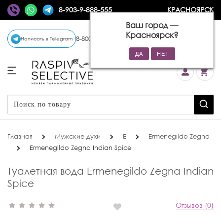
8-903-9-888-555
КРАСНОЯРСК
Ваш город —
Красноярск
?
8-800-770-72-34
(бесплатно)
Написать в Telegram
Главная
Мужские духи
E
Ermenegildo Zegna
Ermenegildo Zegna Indian Spice
Туалетная вода Ermenegildo Zegna Indian
Spice
Отзывов (0)