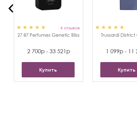
в
4 отзывов
27 87 Perfumes Genetic Bliss
Trussardi Distric
2 700р - 33 521р
1 099р - 11
Купить
Купить