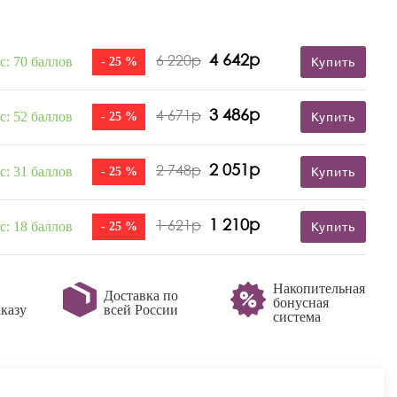
4 642р
6 220р
с: 70 баллов
- 25 %
Купить
3 486р
4 671р
с: 52 баллов
- 25 %
Купить
2 051р
2 748р
с: 31 баллов
- 25 %
Купить
1 210р
1 621р
с: 18 баллов
- 25 %
Купить
Накопительная
Доставка по
бонусная
казу
всей России
система