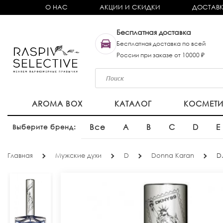
О НАС
АКЦИИ И СКИДКИ
ДОСТАВК
Бесплатная доставка
Бесплатная доставка по всей
России при заказе от 10000 ₽
AROMA BOX
КАТАЛОГ
КОСМЕТ
Все
A
B
C
D
E
Выберите бренд:
Главная
Мужские духи
D
Donna Karan
D