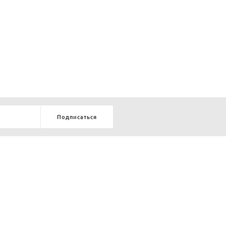
Подписаться
8-903-9-888-555
елей:
ru
ТЕЛЕФОН В КРАСНОЯРСКЕ
8-800-770-72-34
БЕСПЛАТНЫЙ ЗВОНОК ПО РОССИИ