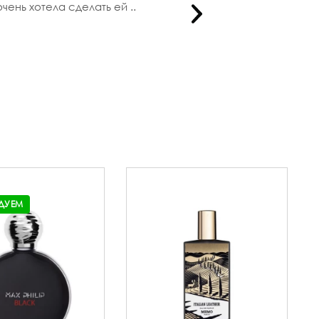
ень хотела сделать ей ..
Открыла дл
ДУЕМ