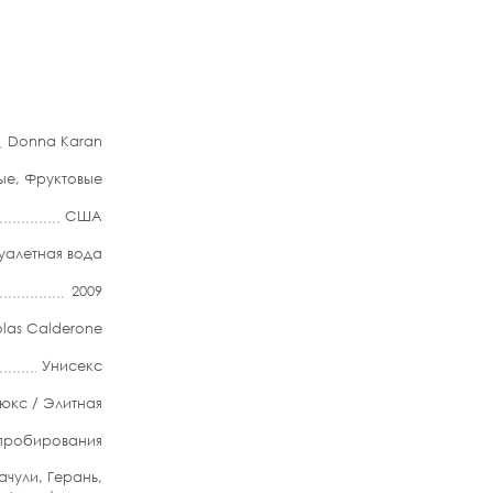
Donna Karan
ые
,
Фруктовые
США
уалетная вода
2009
olas Calderone
Унисекс
юкс / Элитная
апробирования
чули, Герань,