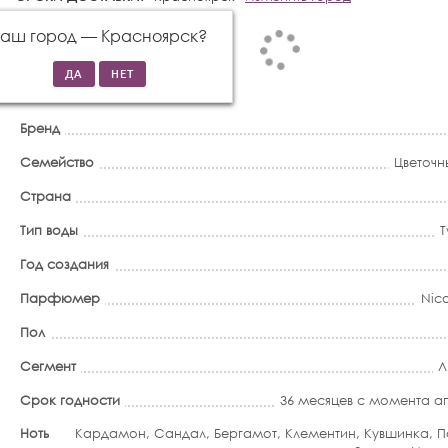
Ваш город —
Красноярск
?
Бренд
Семейство
Цветочн
Страна
Тип воды
Т
Год создания
Парфюмер
Nic
Пол
Сегмент
Л
Срок годности
36 месяцев с момента 
Ноты
Кардамон, Сандал, Бергамот, Клементин, Кувшинка, Па