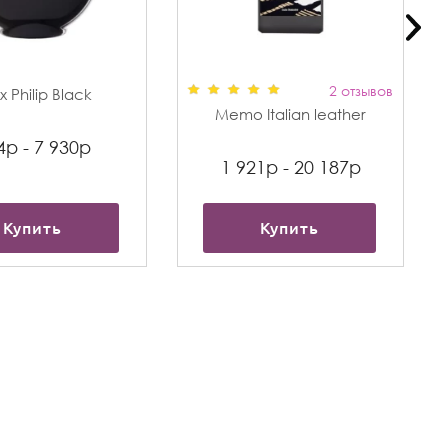
2 отзывов
 Philip Black
Memo Italian leather
4р - 7 930р
1 921р - 20 187р
Купить
Купить