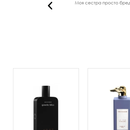
о)..
Моя сестра просто бреди