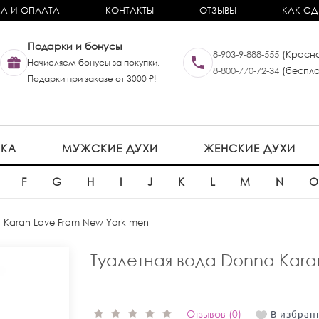
А И ОПЛАТА
КОНТАКТЫ
ОТЗЫВЫ
КАК СД
Подарки и бонусы
8-903-9-888-555
(Красно
Начисляем бонусы за покупки.
8-800-770-72-34
(беспла
Подарки при заказе от 3000 ₽!
ИКА
МУЖСКИЕ ДУХИ
ЖЕНСКИЕ ДУХИ
F
G
H
I
J
K
L
M
N
. Karan Love From New York men
Туалетная вода Donna Kara
Отзывов (0)
В избран