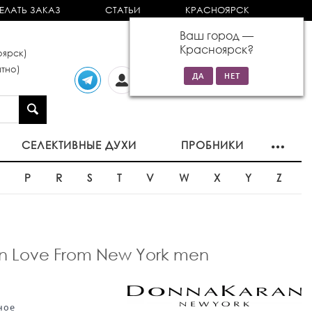
ЕЛАТЬ ЗАКАЗ
СТАТЬИ
КРАСНОЯРСК
Ваш город —
Красноярск
?
ярск)
тно)
Личный
0 товаров
кабинет
на сумму 0р
СЕЛЕКТИВНЫЕ ДУХИ
ПРОБНИКИ
O
P
R
S
T
V
W
X
Y
Z
n Love From New York men
ное