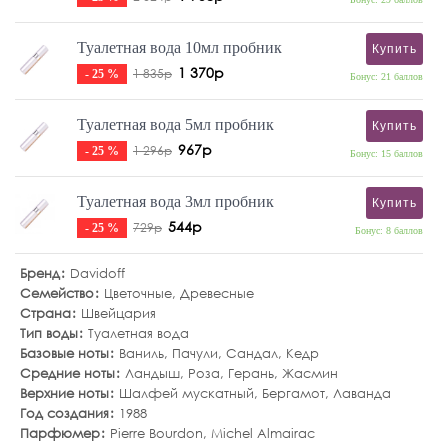
Туалетная вода 10мл пробник
Купить
1 370р
1 835р
- 25 %
Бонус: 21 баллов
Туалетная вода 5мл пробник
Купить
967р
1 296р
- 25 %
Бонус: 15 баллов
Туалетная вода 3мл пробник
Купить
544р
729р
- 25 %
Бонус: 8 баллов
Бренд
Davidoff
Семейство
Цветочные
,
Древесные
Страна
Швейцария
Тип воды
Туалетная вода
Базовые ноты
Ваниль
,
Пачули
,
Сандал
,
Кедр
Средние ноты
Ландыш
,
Роза
,
Герань
,
Жасмин
Верхние ноты
Шалфей мускатный
,
Бергамот
,
Лаванда
Год создания
1988
Парфюмер
Pierre Bourdon, Michel Almairac