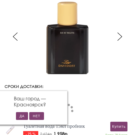
СРОКИ ДОСТАВКИ:
Красноярск
Изменить город
Ваш город —
Красноярск
?
Туалетная вода 15мл пробник
Купить
1 958р
2 624р
- 25 %
Бонус: 29 баллов