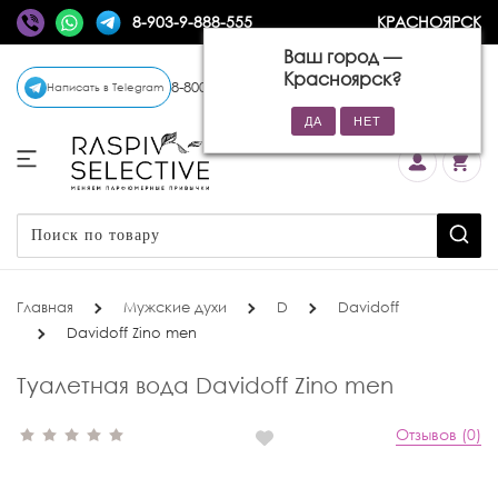
8-903-9-888-555
КРАСНОЯРСК
Ваш город —
Красноярск
?
8-800-770-72-34
(бесплатно)
Написать в Telegram
Главная
Мужские духи
D
Davidoff
Davidoff Zino men
Туалетная вода Davidoff Zino men
Отзывов (0)