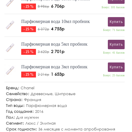
6 706р
8 986р
- 25 %
Бонус: 101 баллов
Парфюмерная вода 10мл пробник
Купить
4 755р
6 372р
- 25 %
Бонус: 71 баллов
Парфюмерная вода 5мл пробник
Купить
2 701р
3 620р
- 25 %
Бонус: 41 баллов
Парфюмерная вода 3мл пробник
Купить
1 653р
2 216р
- 25 %
Бонус: 25 баллов
Бренд
Chanel
Семейство
Древесные
,
Шипровые
Страна
Франция
Тип воды
Парфюмерная вода
Год создания
2016
Пол
Для мужчин
Сегмент
Люкс / Элитная
Срок годности
36 месяцев с момента апробирования