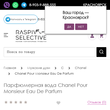
8-903-9-888-555
КРАСНОЯРСК
Ваш город —
Красноярск
?
8-800-770-72-34
(бесплатно)
Написать в Telegram
Главная
Мужские духи
C
Chanel
Chanel Pour Monsieur Eau De Parfum
Парфюмерная вода Chanel Pour
Monsieur Eau De Parfum
Отзывов (0)