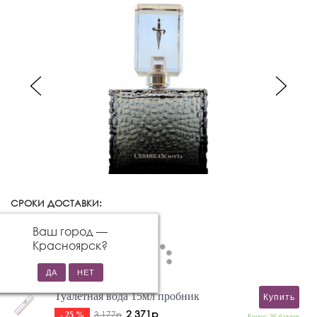
СРОКИ ДОСТАВКИ:
Красноярск
Изменить город
Ваш город —
Красноярск
?
Туалетная вода 15мл пробник
Купить
2 371р
3 177р
- 25 %
Бонус: 36 баллов