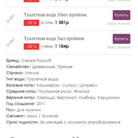
Туалетная вода 10мл пробник
Купить
1 581р
2 119р
- 25 %
Бонус: 24 баллов
Туалетная вода 5мл пробник
Купить
1 184р
1 586р
- 25 %
Бонус: 18 баллов
Бренд
Cesare Paciotti
Семейство
Древесные
,
Пряные
Страна
Италия
Тип воды
Туалетная вода
Базовые ноты
Кашмеран
,
Мускус
,
Ципреол
Средние ноты
Пустынная роза
,
Фиалка
Верхние ноты
Лаванда
,
Бергамот
,
Имбирь
,
Кардамон
Год создания
2011
Пол
Для мужчин
Сегмент
Люкс / Элитная
Срок годности
36 месяцев с момента апробирования