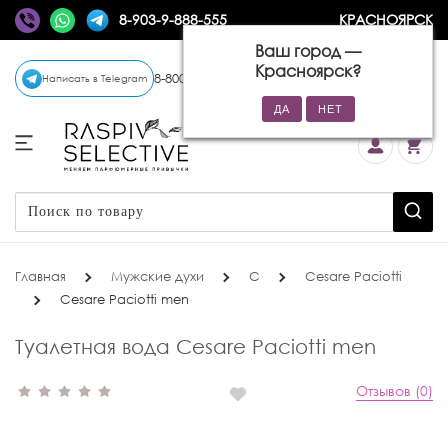
8-903-9-888-555
КРАСНОЯРСК
Ваш город —
Красноярск
?
8-800-770-72-34
(бесплатно)
Написать в Telegram
Главная
Мужские духи
C
Cesare Paciotti
Cesare Paciotti men
Туалетная вода Cesare Paciotti men
Отзывов (0)