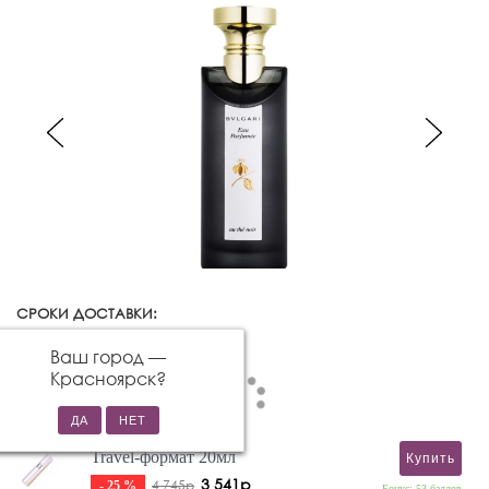
СРОКИ ДОСТАВКИ:
Красноярск
Изменить город
Ваш город —
Красноярск
?
Travel-формат 20мл
Купить
3 541р
4 745р
- 25 %
Бонус: 53 баллов