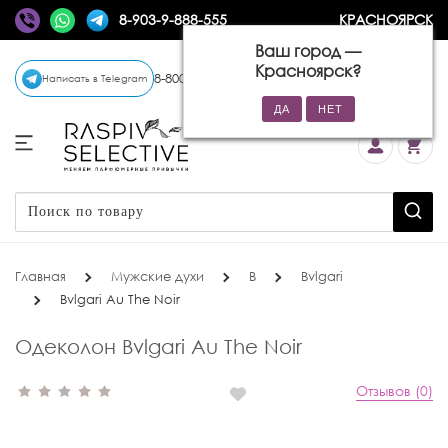
8-903-9-888-555
КРАСНОЯРСК
Ваш город —
Красноярск
?
8-800-770-72-34
(бесплатно)
Написать в Telegram
Главная
Мужские духи
B
Bvlgari
Bvlgari Au The Noir
Одеколон Bvlgari Au The Noir
Отзывов (0)