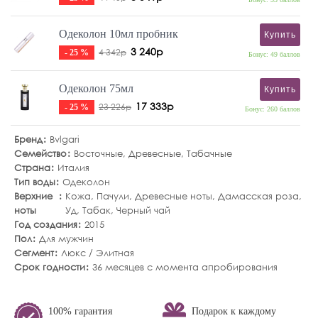
Одеколон 10мл пробник
Купить
3 240р
4 342р
- 25 %
Бонус: 49 баллов
Одеколон 75мл
Купить
17 333р
23 226р
- 25 %
Бонус: 260 баллов
Бренд
Bvlgari
Семейство
Восточные
,
Древесные
,
Табачные
Страна
Италия
Тип воды
Одеколон
Верхние
Кожа
,
Пачули
,
Древесные ноты
,
Дамасская роза
,
ноты
Уд
,
Табак
,
Черный чай
Год создания
2015
Пол
Для мужчин
Сегмент
Люкс / Элитная
Срок годности
36 месяцев с момента апробирования
100% гарантия
Подарок к каждому