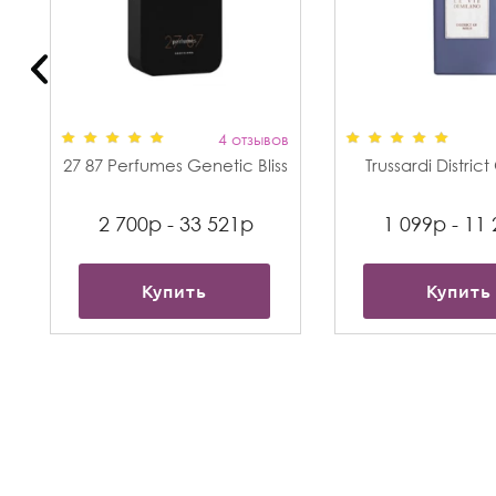
в
4 отзывов
27 87 Perfumes Genetic Bliss
Trussardi Distric
2 700р - 33 521р
1 099р - 11
Купить
Купить