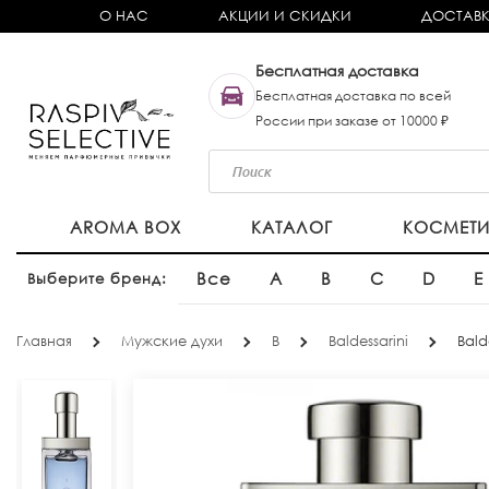
О НАС
АКЦИИ И СКИДКИ
ДОСТАВК
Бесплатная доставка
Бесплатная доставка по всей
России при заказе от 10000 ₽
AROMA BOX
КАТАЛОГ
КОСМЕТ
Все
A
B
C
D
E
Выберите бренд:
Главная
Мужские духи
B
Baldessarini
Bald