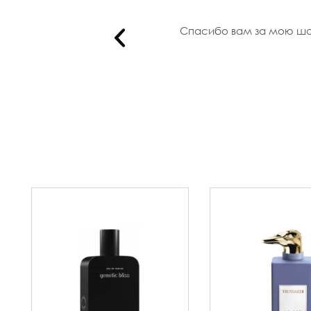
тестер G..
Спасибо вам за мою шане