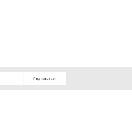
Подписаться
8-903-9-888-555
елей:
ru
ТЕЛЕФОН В КРАСНОЯРСКЕ
8-800-770-72-34