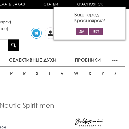
ЕЛАТЬ ЗАКАЗ
СТАТЬИ
КРАСНОЯРСК
Ваш город —
Красноярск
?
ярск)
тно)
Личный
0 товаров
кабинет
на сумму 0р
СЕЛЕКТИВНЫЕ ДУХИ
ПРОБНИКИ
O
P
R
S
T
V
W
X
Y
Z
Nautic Spirit men
ное