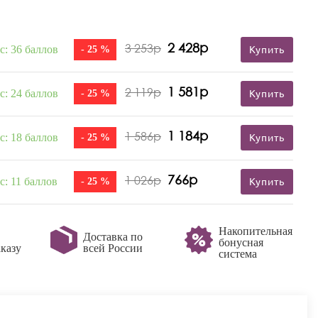
2 428р
3 253р
с: 36 баллов
- 25 %
Купить
1 581р
2 119р
с: 24 баллов
- 25 %
Купить
1 184р
1 586р
с: 18 баллов
- 25 %
Купить
766р
1 026р
с: 11 баллов
- 25 %
Купить
Накопительная
Доставка по
бонусная
казу
всей России
система