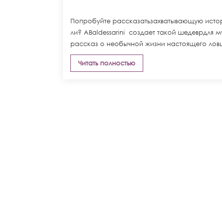
Попробуйте рассказатьзахватывающую исто
ли? АBaldessarini создает такой шедеврдля му
рассказ о необычной жизни настоящего ловца
Читать полностью