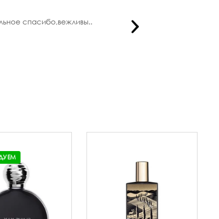
ельное спасибо,вежливы..
Заказала 
ДУЕМ