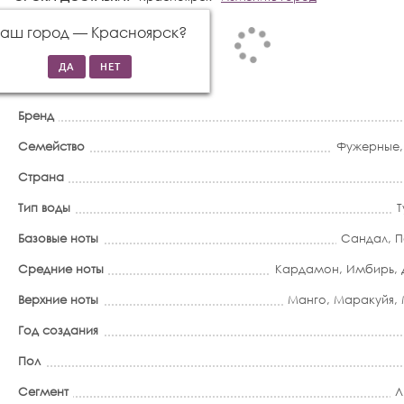
Ваш город —
Красноярск
?
Бренд
Семейство
Фужерные
Страна
Тип воды
Т
Базовые ноты
Сандал
,
П
Средние ноты
Кардамон
,
Имбирь
,
Верхние ноты
Манго
,
Маракуйя
,
Год создания
Пол
Сегмент
Л