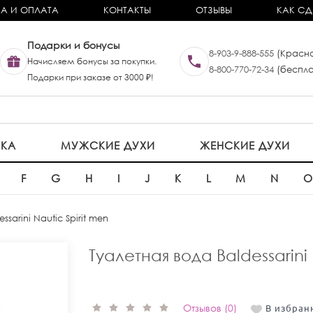
А И ОПЛАТА
КОНТАКТЫ
ОТЗЫВЫ
КАК СД
Подарки и бонусы
8-903-9-888-555
(Красно
Начисляем бонусы за покупки.
8-800-770-72-34
(беспла
Подарки при заказе от 3000 ₽!
ИКА
МУЖСКИЕ ДУХИ
ЖЕНСКИЕ ДУХИ
F
G
H
I
J
K
L
M
N
essarini Nautic Spirit men
Туалетная вода Baldessarini 
Отзывов (0)
В избран