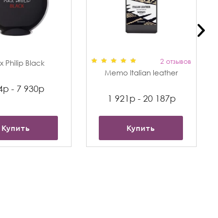
2 отзывов
 Philip Black
Memo Italian leather
4р - 7 930р
1 921р - 20 187р
Купить
Купить