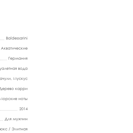
Baldessarini
,
Акватические
Германия
уалетная вода
ачули
,
Мускус
Дерево карри
Морские ноты
2014
Для мужчин
юкс / Элитная