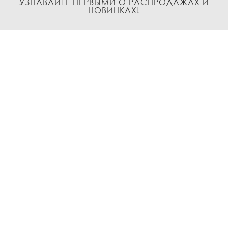
УЗНАВАЙТЕ ПЕРВЫМИ О РАСПРОДАЖАХ И
НОВИНКАХ!
Подписаться
О нас
Доставка и Оплата
Условия возврата и обмена
Политика
конфиденциальности
Контакты