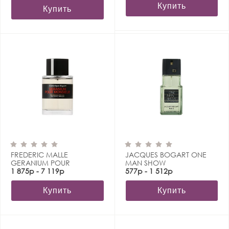
Купить
Купить
FREDERIC MALLE
JACQUES BOGART ONE
GERANIUM POUR
MAN SHOW
MONSIEUR
1 875р - 7 119р
577р - 1 512р
Купить
Купить