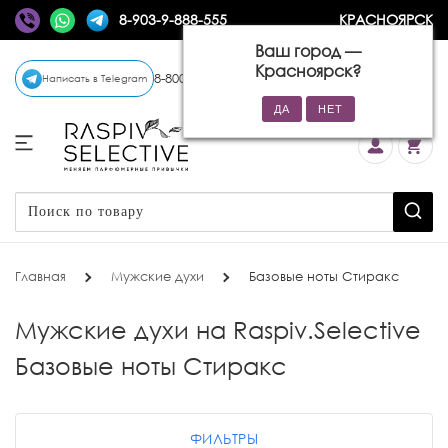
8-903-9-888-555
КРАСНОЯРСК
Ваш город —
Красноярск
?
8-800-770-72-34
(бесплатно)
Написать в Telegram
Главная
Мужские духи
Базовые ноты Стиракс
Мужские духи на Raspiv.Selective
Базовые ноты Стиракс
ФИЛЬТРЫ