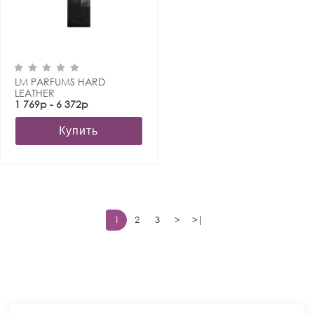
LM PARFUMS HARD
LEATHER
1 769р - 6 372р
Купить
1
2
3
>
>|