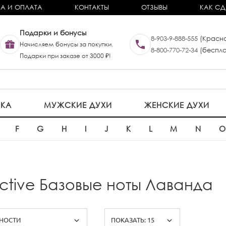
А И ОПЛАТА
КОНТАКТЫ
ОТЗЫВЫ
КАК СД
Подарки и бонусы
8-903-9-888-555
(Красно
Начисляем бонусы за покупки.
8-800-770-72-34
(беспла
Подарки при заказе от 3000 ₽!
ИКА
МУЖСКИЕ ДУХИ
ЖЕНСКИЕ ДУХИ
F
G
H
I
J
K
L
M
N
ective Базовые ноты Лаванда