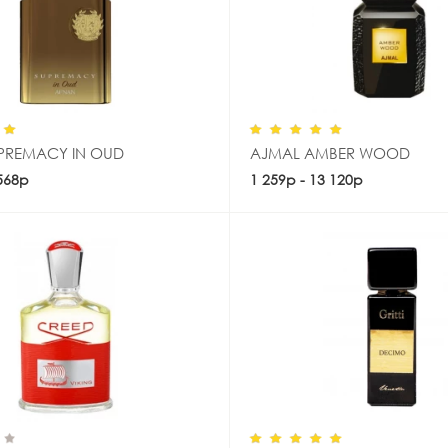
PREMACY IN OUD
AJMAL AMBER WOOD
 568р
Купить
1 259р - 13 120р
Купить