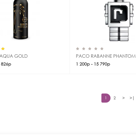
 AQUA GOLD
PACO RABANNE PHANTOM
1 826р
Купить
1 200р - 15 790р
Купить
1
2
>
>|