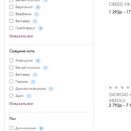
1
CREED VI
Бергамот
3
1 292р - 1
Вербена
1
Ветивер
1
Грейпфрут
2
Показать все
Средние ноты
Апельсин
2
Белый мускус
1
Ветивер
1
Герань
1
Дамасская роза
1
GIORGIO 
Дым
1
ABSOLU
Показать все
2 792р - 7
Пол
Для мужчин
8