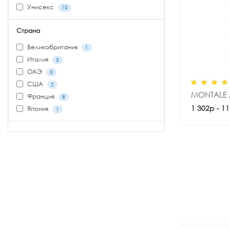
Унисекс
10
Страна
Великобритания
1
Италия
3
ОАЭ
3
США
2
MONTALE
Франция
8
1 302р - 1
Япония
1