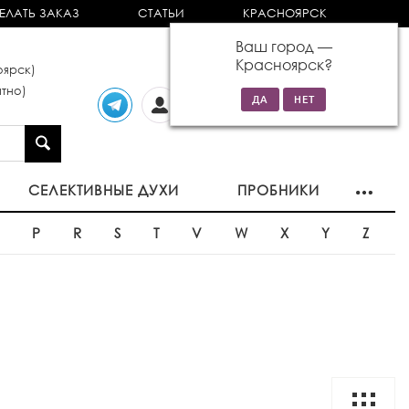
ЕЛАТЬ ЗАКАЗ
СТАТЬИ
КРАСНОЯРСК
Ваш город —
Красноярск
?
ярск)
тно)
Личный
0 товаров
кабинет
на сумму 0р
СЕЛЕКТИВНЫЕ ДУХИ
ПРОБНИКИ
O
P
R
S
T
V
W
X
Y
Z