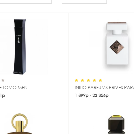
E TOMO MEN
INITIO PARFUMS PRIVES P
71р
Купить
1 899р - 23 356р
Купить