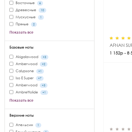
Восточные
6
Древесные
10
Мускусные
1
Пряные
2
Показать все
AFNAN SU
Базовые ноты
1 152р - 8
Akigalawood
+3
Amberwood
+2
Calypsone
+1
Iso E Super
+7
Аmberwood
+3
Аmbrettolide
+1
Показать все
Верхние ноты
Апельсин
1
Белый мускус