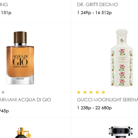
KING
DR. GRITTI DECIMO
7 131р
Купить
1 249р - 16 512р
Купить
ARMANI ACQUA DI GIO
GUCCI MOONLIGHT SEREN
Купить
1 238р - 22 680р
Купить
 945р