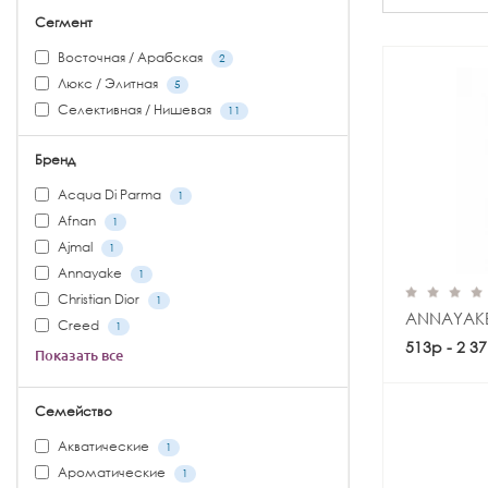
Сегмент
Восточная / Арабская
2
Люкс / Элитная
5
Селективная / Нишевая
11
Бренд
Acqua Di Parma
1
Afnan
1
Ajmal
1
Annayake
1
Christian Dior
1
ANNAYAK
Creed
1
513р - 2 3
Показать все
Семейство
Акватические
1
Ароматические
1