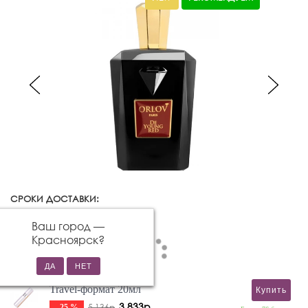
СРОКИ ДОСТАВКИ:
Красноярск
Изменить город
Ваш город —
Красноярск
?
Travel-формат 20мл
Купить
3 833р
5 136р
- 25 %