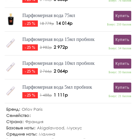
Бонус: 76 баллов
Парфюмерная вода 75мл
Купить
14 014р
18 779р
- 25 %
Бонус: 210 баллов
Парфюмерная вода 15мл пробник
Купить
2 972р
3 982р
- 25 %
Бонус: 54 баллов
Парфюмерная вода 10мл пробник
Купить
2 064р
2 766р
- 25 %
Бонус: 33 баллов
Парфюмерная вода 5мл пробник
Купить
1 111р
1 488р
- 25 %
Бонус: 21 баллов
Бренд
Orlov Paris
Семейство
Страна
Франция
Базовые ноты
Akigalawood
,
Мускус
Средние ноты
Малина