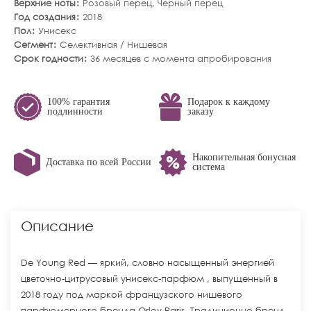
Верхние ноты
Розовый перец
,
Черный перец
Год создания
2018
Пол
Унисекс
Сегмент
Селективная / Нишевая
Срок годности
36 месяцев с момента апробирования
100% гарантия
Подарок к каждому
подлинности
заказу
Накопительная бонусная
Доставка по всей России
система
Описание
De Young Red — яркий, словно насыщенный энергией
цветочно-цитрусовый унисекс-парфюм , выпущенный в
2018 году под маркой французского нишевого
парфюмерного бренда Orlov Paris. Традиционно бренд