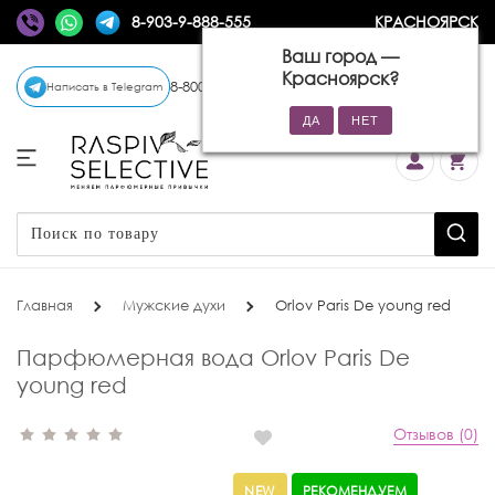
8-903-9-888-555
КРАСНОЯРСК
Ваш город —
Красноярск
?
8-800-770-72-34
(бесплатно)
Написать в Telegram
Главная
Мужские духи
Orlov Paris De young red
Парфюмерная вода Orlov Paris De
young red
Отзывов (0)
NEW
РЕКОМЕНДУЕМ