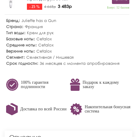
3 483р
4 668р
- 25 %
Бонус: 52 баллов
Бренд
Juliette has a Gun
Страна
Франция
Тип воды
Крем для рук
Базовые ноты
Cetalox
Средние ноты
Cetalox
Верхние ноты
Cetalox
Сегмент
Селективная / Нишевая
Срок годности
36 месяцев с момента апробирования
100% гарантия
Подарок к каждому
подлинности
заказу
Накопительная бонусная
Доставка по всей России
система