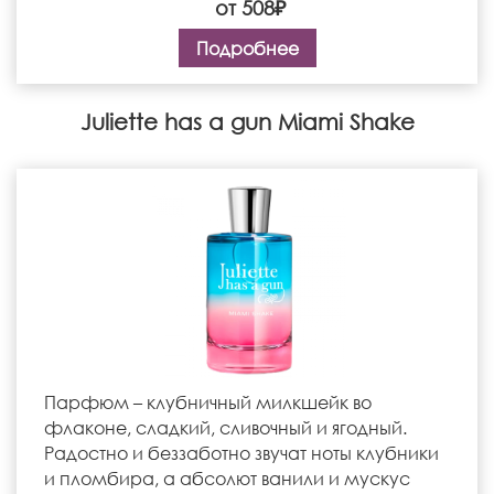
от 508₽
Подробнее
Juliette has a gun Miami Shake
Парфюм – клубничный милкшейк во
флаконе, сладкий, сливочный и ягодный.
Радостно и беззаботно звучат ноты клубники
и пломбира, а абсолют ванили и мускус